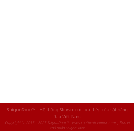
SaigonDoor™
- Hệ thống Showroom cửa thép cửa sắt hàng
đầu Việt Nam
Copyright ⓒ 2016 – 2026 SaigonDoor™ - www.cuathephanquoc.com | Đơn vị
chủ quản SaigonDoor