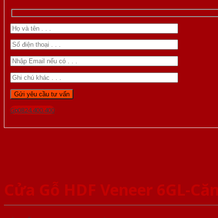
Gọi 0824.400.400
Cửa Gỗ HDF Veneer 6GL-Că