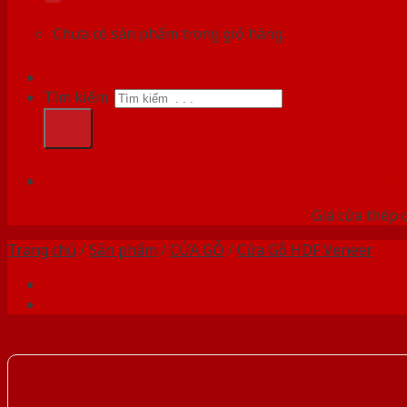
Chưa có sản phẩm trong giỏ hàng.
Tìm kiếm:
HỆ
Giá cửa thép 
Trang chủ
/
Sản phẩm
/
CỬA GỖ
/
Cửa Gỗ HDF Veneer