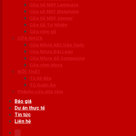
Cửa Gỗ MDF Laminate
Cửa gỗ MDF Melamine
Cửa Gỗ MDF Veneer
Cửa Gỗ Tự Nhiên
Cửa vòm gỗ
CỬA NHỰA
Cửa Nhựa ABS Hàn Quốc
Cửa Nhựa Đài Loan
Cửa Nhựa Gỗ Composite
Cửa vòm nhựa
NỘI THẤT
Tủ Kệ Bếp
Tủ Quần Áo
Phụ kiện cửa nhà tắm
Báo giá
Dự án thực tế
Tin tức
Liên hệ