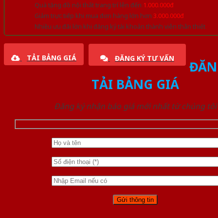
Quà tặng đồ nội thất trang trí lên đến
1.000.000đ
Giảm trực tiếp khi mua đơn hàng lớn hơn
3.000.000đ
Nhiều ưu đãi lớn khi đăng ký tài khoản thành viên thân thiết
TẢI BẢNG GIÁ
ĐĂNG KÝ TƯ VẤN
ĐĂN
TẢI BẢNG GIÁ
Đăng ký nhận báo giá mới nhất từ chúng tôi