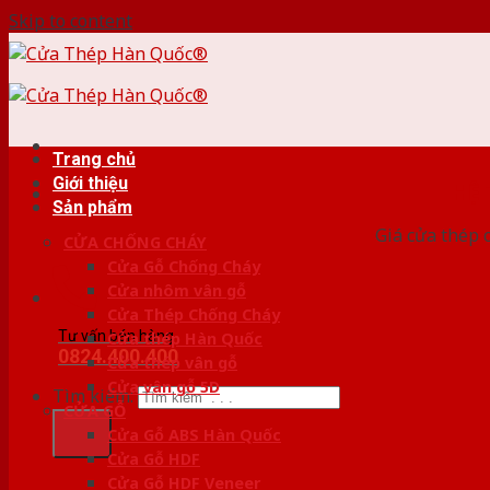
Skip to content
Trang chủ
Giới thiệu
HỆ
Sản phẩm
Giá cửa thép 
CỬA CHỐNG CHÁY
Cửa Gỗ Chống Cháy
Cửa nhôm vân gỗ
Cửa Thép Chống Cháy
Tư vấn bán hàng
Cửa thép Hàn Quốc
0824.400.400
Cửa thép vân gỗ
Cửa vân gỗ 5D
Tìm kiếm:
CỬA GỖ
Cửa Gỗ ABS Hàn Quốc
Cửa Gỗ HDF
Cửa Gỗ HDF Veneer