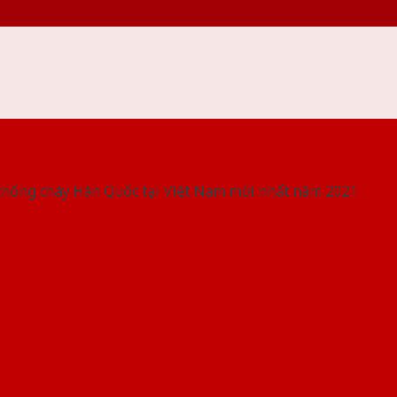
 THỐNG SHOWROOM SAIGONDOOR
chống cháy Hàn Quốc tại Việt Nam mới nhất năm 2021