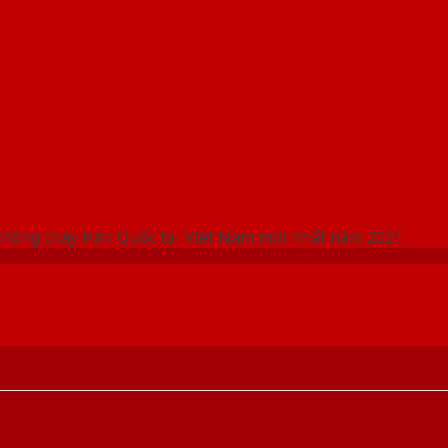
 THỐNG SHOWROOM SAIGONDOOR
chống cháy Hàn Quốc tại Việt Nam mới nhất năm 2021