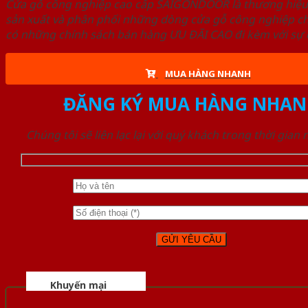
Cửa gỗ công nghiệp cao cấp SAIGONDOOR là thương hiệ
sản xuất và phân phối những dòng cửa gỗ công nghiệp ch
có những chính sách bán hàng ƯU ĐÃI CAO đi kèm với sự đ
MUA HÀNG NHANH
ĐĂNG KÝ MUA HÀNG NHAN
Chúng tôi sẽ liên lạc lại với quý khách trong thời gian
Khuyến mại