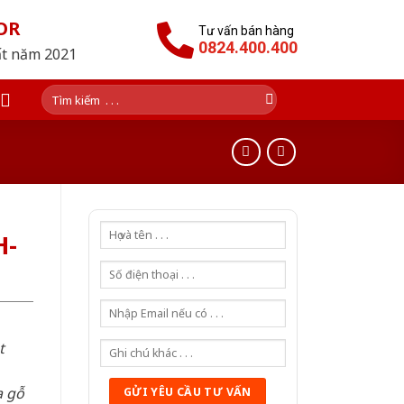
OR
Tư vấn bán hàng
0824.400.400
ất năm 2021
Tìm
kiếm:
H-
t
a gỗ