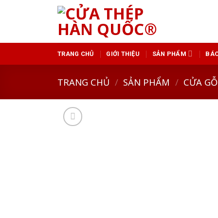
Skip
to
content
TRANG CHỦ
GIỚI THIỆU
SẢN PHẨM
BÁO
TRANG CHỦ
/
SẢN PHẨM
/
CỬA GỖ