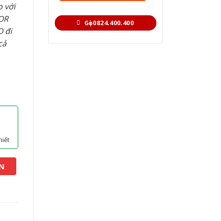
 với
OR
Gọi 0824.400.400
 đi
cả
hiết
N