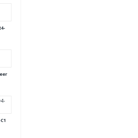
R4-
eer
-C1