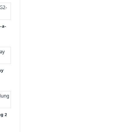
-a-
ay
g 2