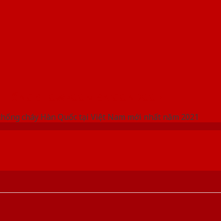
 THỐNG SHOWROOM SAIGONDOOR
chống cháy Hàn Quốc tại Việt Nam mới nhất năm 2021