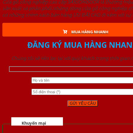
Cửa gỗ công nghiệp cao cấp SAIGONDOOR là thương hiệ
sản xuất và phân phối những dòng cửa gỗ công nghiệp ch
có những chính sách bán hàng ƯU ĐÃI CAO đi kèm với sự đ
MUA HÀNG NHANH
ĐĂNG KÝ MUA HÀNG NHAN
Chúng tôi sẽ liên lạc lại với quý khách trong thời gian
Khuyến mại