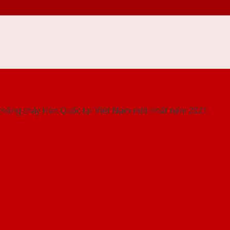
 THỐNG SHOWROOM SAIGONDOOR
chống cháy Hàn Quốc tại Việt Nam mới nhất năm 2021