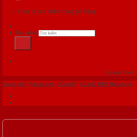
Chưa có sản phẩm trong giỏ hàng.
Tìm kiếm:
HỆ
Giá cửa thép 
Trang chủ
/
Sản phẩm
/
CỬA GỖ
/
Cửa gỗ MDF Melamine