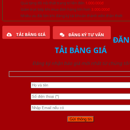
Quà tặng đồ nội thất trang trí lên đến
1.000.000đ
Giảm trực tiếp khi mua đơn hàng lớn hơn
3.000.000đ
Nhiều ưu đãi lớn khi đăng ký tài khoản thành viên thân thiết
TẢI BẢNG GIÁ
ĐĂNG KÝ TƯ VẤN
ĐĂN
TẢI BẢNG GIÁ
Đăng ký nhận báo giá mới nhất từ chúng tôi