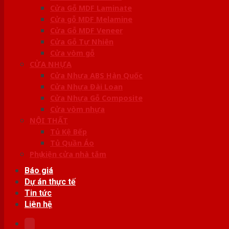
Cửa Gỗ MDF Laminate
Cửa gỗ MDF Melamine
Cửa Gỗ MDF Veneer
Cửa Gỗ Tự Nhiên
Cửa vòm gỗ
CỬA NHỰA
Cửa Nhựa ABS Hàn Quốc
Cửa Nhựa Đài Loan
Cửa Nhựa Gỗ Composite
Cửa vòm nhựa
NỘI THẤT
Tủ Kệ Bếp
Tủ Quần Áo
Phụ kiện cửa nhà tắm
Báo giá
Dự án thực tế
Tin tức
Liên hệ