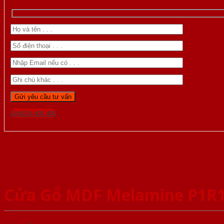
Gọi 0824.400.400
Cửa Gỗ MDF Melamine P1