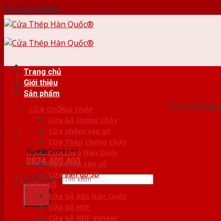
Skip to content
Trang chủ
Giới thiệu
HỆ
Sản phẩm
Giá cửa thép 
CỬA CHỐNG CHÁY
Cửa Gỗ Chống Cháy
Cửa nhôm vân gỗ
Cửa Thép Chống Cháy
Tư vấn bán hàng
Cửa thép Hàn Quốc
0824.400.400
Cửa thép vân gỗ
Cửa vân gỗ 5D
Tìm kiếm:
CỬA GỖ
Cửa Gỗ ABS Hàn Quốc
Cửa Gỗ HDF
Cửa Gỗ HDF Veneer