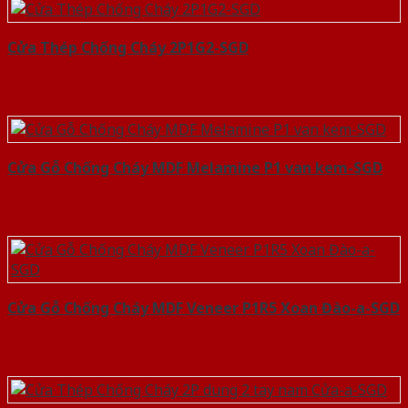
Cửa Thép Chống Cháy 2P1G2-SGD
Cửa Gỗ Chống Cháy MDF Melamine P1 van kem-SGD
Cửa Gỗ Chống Cháy MDF Veneer P1R5 Xoan Đào-a-SGD