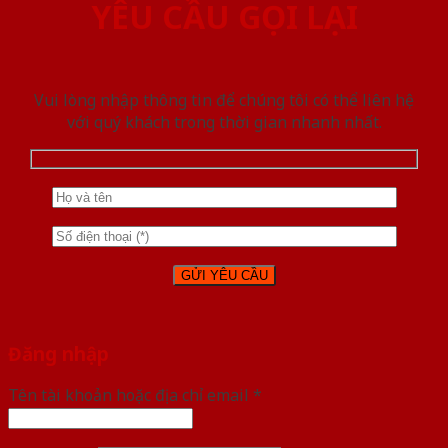
YÊU CẦU GỌI LẠI
Vui lòng nhập thông tin để chúng tôi có thể liên hệ
với quý khách trong thời gian nhanh nhất.
Đăng nhập
Tên tài khoản hoặc địa chỉ email
*