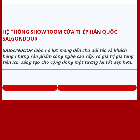
HỆ THỐNG SHOWROOM CỬA THÉP HÀN QUỐC
SAIGONDOOR
SAIGONDOOR luôn nỗ lực mang đến cho đối tác và khách
hàng những sản phẩm công nghệ cao cấp, có giá trị gia tăng
tiện ích, sáng tạo cho cộng đồng một tương lai tốt đẹp hơn!
www.muabancuathep.com
Tổng đài tư vấn miễn phí: 0824.400.400