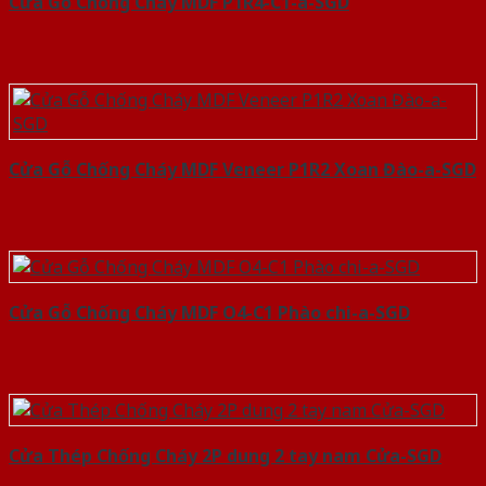
Cửa Gỗ Chống Cháy MDF P1R4-C1-a-SGD
Cửa Gỗ Chống Cháy MDF Veneer P1R2 Xoan Đào-a-SGD
Cửa Gỗ Chống Cháy MDF O4-C1 Phào chi-a-SGD
Cửa Thép Chống Cháy 2P dung 2 tay nam Cửa-SGD