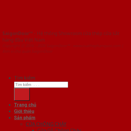
SaigonDoor™
- Hệ thống Showroom cửa thép cửa sắt
hàng đầu Việt Nam
Copyright ⓒ 2016 – 2026 SaigonDoor™ - www.cuathephanquoc.com |
Đơn vị chủ quản SaigonDoor
Tìm kiếm:
Trang chủ
Giới thiệu
Sản phẩm
CỬA CHỐNG CHÁY
Cửa Gỗ Chống Cháy