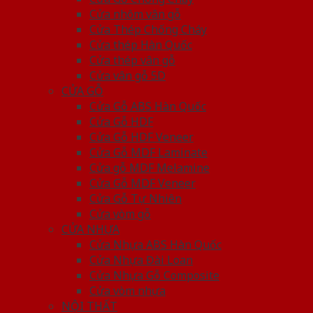
Cửa nhôm vân gỗ
Cửa Thép Chống Cháy
Cửa thép Hàn Quốc
Cửa thép vân gỗ
Cửa vân gỗ 5D
CỬA GỖ
Cửa Gỗ ABS Hàn Quốc
Cửa Gỗ HDF
Cửa Gỗ HDF Veneer
Cửa Gỗ MDF Laminate
Cửa gỗ MDF Melamine
Cửa Gỗ MDF Veneer
Cửa Gỗ Tự Nhiên
Cửa vòm gỗ
CỬA NHỰA
Cửa Nhựa ABS Hàn Quốc
Cửa Nhựa Đài Loan
Cửa Nhựa Gỗ Composite
Cửa vòm nhựa
NỘI THẤT