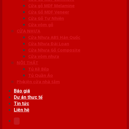
Cửa gỗ MDF Melamine
Cửa Gỗ MDF Veneer
Cửa Gỗ Tự Nhiên
Cửa vòm gỗ
CỬA NHỰA
Cửa Nhựa ABS Hàn Quốc
Cửa Nhựa Đài Loan
Cửa Nhựa Gỗ Composite
Cửa vòm nhựa
NỘI THẤT
Tủ Kệ Bếp
Tủ Quần Áo
Phụ kiện cửa nhà tắm
Báo giá
Dự án thực tế
Tin tức
Liên hệ