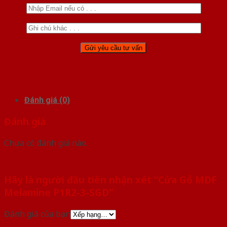
Đánh giá (0)
Đánh giá
Chưa có đánh giá nào.
Hãy là người đầu tiên nhận xét “Cửa Gỗ MDF
Melamine P1R2-3-SGD”
Đánh giá của bạn