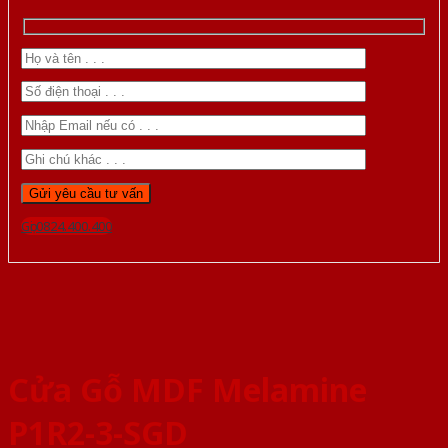
Gọi 0824.400.400
Cửa Gỗ MDF Melamine
P1R2-3-SGD