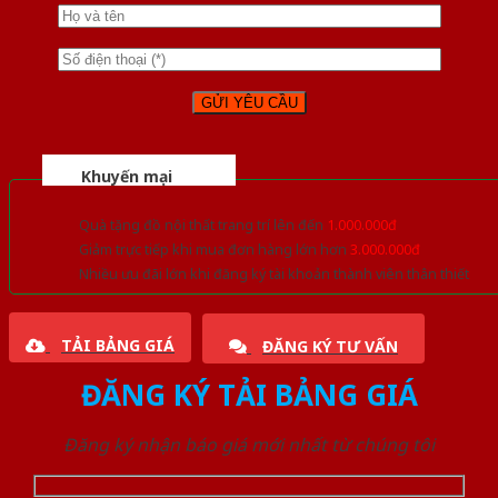
Khuyến mại
Quà tặng đồ nội thất trang trí lên đến
1.000.000đ
Giảm trực tiếp khi mua đơn hàng lớn hơn
3.000.000đ
Nhiều ưu đãi lớn khi đăng ký tài khoản thành viên thân thiết
TẢI BẢNG GIÁ
ĐĂNG KÝ TƯ VẤN
ĐĂNG KÝ TẢI BẢNG GIÁ
Đăng ký nhận báo giá mới nhất từ chúng tôi