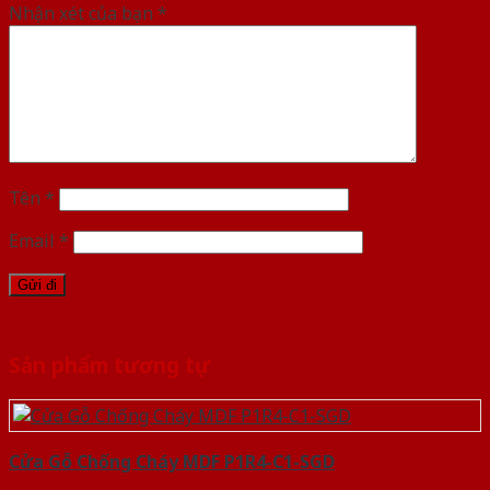
Nhận xét của bạn
*
Tên
*
Email
*
Sản phẩm tương tự
Cửa Gỗ Chống Cháy MDF P1R4-C1-SGD