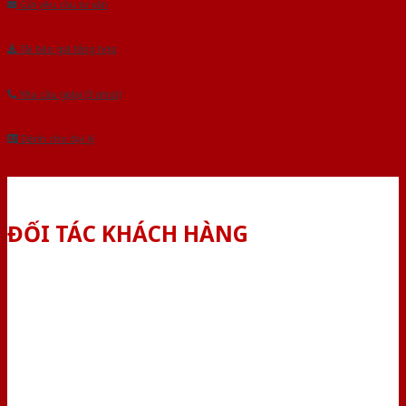
Gửi yêu cầu tư vấn
Tải báo giá tổng hợp
Yêu cầu gọi lại (3 phút)
Dành cho đại lý
ĐỐI TÁC KHÁCH HÀNG