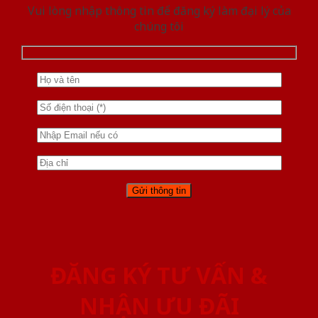
Vui lòng nhập thông tin để đăng ký làm đại lý của
chúng tôi
ĐĂNG KÝ TƯ VẤN &
NHẬN ƯU ĐÃI