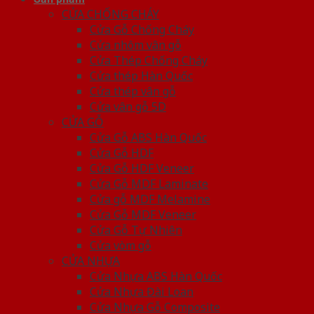
CỬA CHỐNG CHÁY
Cửa Gỗ Chống Cháy
Cửa nhôm vân gỗ
Cửa Thép Chống Cháy
Cửa thép Hàn Quốc
Cửa thép vân gỗ
Cửa vân gỗ 5D
CỬA GỖ
Cửa Gỗ ABS Hàn Quốc
Cửa Gỗ HDF
Cửa Gỗ HDF Veneer
Cửa Gỗ MDF Laminate
Cửa gỗ MDF Melamine
Cửa Gỗ MDF Veneer
Cửa Gỗ Tự Nhiên
Cửa vòm gỗ
CỬA NHỰA
Cửa Nhựa ABS Hàn Quốc
Cửa Nhựa Đài Loan
Cửa Nhựa Gỗ Composite