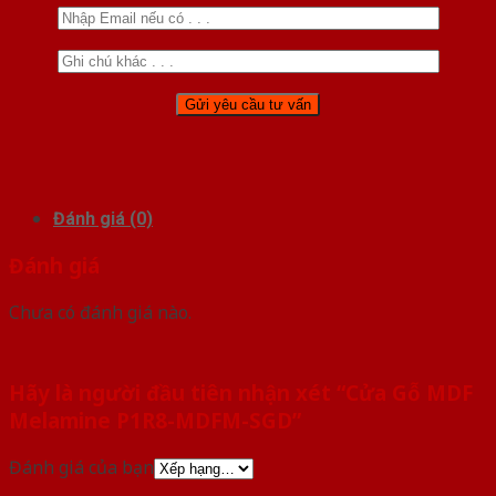
Đánh giá (0)
Đánh giá
Chưa có đánh giá nào.
Hãy là người đầu tiên nhận xét “Cửa Gỗ MDF
Melamine P1R8-MDFM-SGD”
Đánh giá của bạn