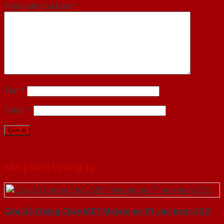
Nhận xét của bạn
*
Tên
*
Email
*
Sản phẩm tương tự
Cửa Gỗ Chống Cháy MDF Melamine P1 van kem-SGD