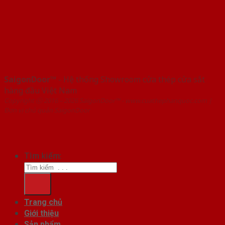
SaigonDoor™
- Hệ thống Showroom cửa thép cửa sắt
hàng đầu Việt Nam
Copyright ⓒ 2016 – 2026 SaigonDoor™ - www.cuathephanquoc.com |
Đơn vị chủ quản SaigonDoor
Tìm kiếm:
Trang chủ
Giới thiệu
Sản phẩm