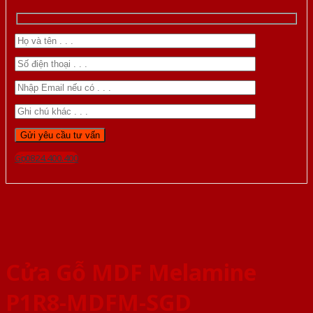
Gọi 0824.400.400
Cửa Gỗ MDF Melamine
P1R8-MDFM-SGD