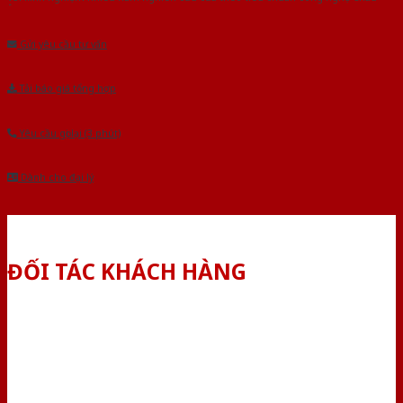
Âu.Chúng tôi tự tin là nhà sản xuất & cung cấp hàng đầu tại Việt Nam!
Gửi yêu cầu tư vấn
Tải báo giá tổng hợp
Yêu cầu gọi lại (3 phút)
Dành cho đại lý
ĐỐI TÁC KHÁCH HÀNG