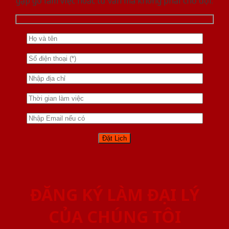
gặp gỡ làm việc hoăc tư vấn mà không phải chờ đợi.
ĐĂNG KÝ LÀM ĐẠI LÝ
CỦA CHÚNG TÔI