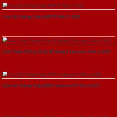
Cửa Gỗ Chống Cháy MDF P1R4-C1-SGD
Cửa Thép Chống Cháy 2P dung 2 tay nam Cửa-a-SGD
Cửa Gỗ Chống Cháy MDF Laminate P1R2-a-SGD
Với kinh nghiệm nhiêu năm nghiên cứu cửa theo tiêu chuẩn công nghệ Châu