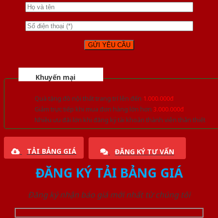
Khuyến mại
Quà tặng đồ nội thất trang trí lên đến
1.000.000đ
Giảm trực tiếp khi mua đơn hàng lớn hơn
3.000.000đ
Nhiều ưu đãi lớn khi đăng ký tài khoản thành viên thân thiết
TẢI BẢNG GIÁ
ĐĂNG KÝ TƯ VẤN
ĐĂNG KÝ TẢI BẢNG GIÁ
Đăng ký nhận báo giá mới nhất từ chúng tôi