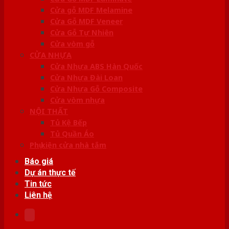
Cửa gỗ MDF Melamine
Cửa Gỗ MDF Veneer
Cửa Gỗ Tự Nhiên
Cửa vòm gỗ
CỬA NHỰA
Cửa Nhựa ABS Hàn Quốc
Cửa Nhựa Đài Loan
Cửa Nhựa Gỗ Composite
Cửa vòm nhựa
NỘI THẤT
Tủ Kệ Bếp
Tủ Quần Áo
Phụ kiện cửa nhà tắm
Báo giá
Dự án thực tế
Tin tức
Liên hệ