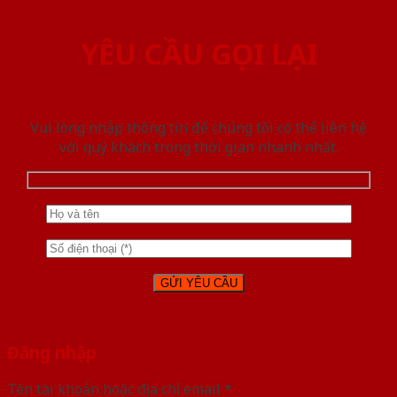
YÊU CẦU GỌI LẠI
Vui lòng nhập thông tin để chúng tôi có thể liên hệ
với quý khách trong thời gian nhanh nhất.
Đăng nhập
Tên tài khoản hoặc địa chỉ email
*