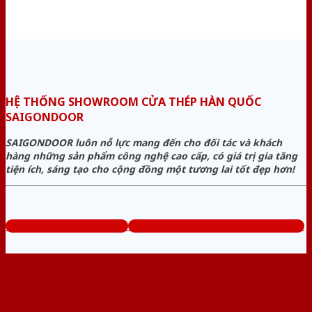
HỆ THỐNG SHOWROOM CỬA THÉP HÀN QUỐC
SAIGONDOOR
SAIGONDOOR luôn nỗ lực mang đến cho đối tác và khách
hàng những sản phẩm công nghệ cao cấp, có giá trị gia tăng
tiện ích, sáng tạo cho cộng đồng một tương lai tốt đẹp hơn!
www.muabancuathep.com
Tổng đài tư vấn miễn phí: 0824.400.400