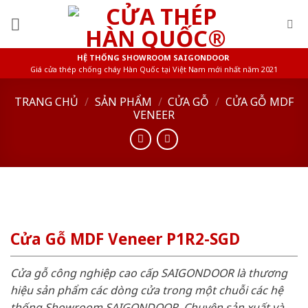
Skip
to
content
HỆ THỐNG SHOWROOM SAIGONDOOR
Giá cửa thép chống cháy Hàn Quốc tại Việt Nam mới nhất năm 2021
TRANG CHỦ
/
SẢN PHẨM
/
CỬA GỖ
/
CỬA GỖ MDF
VENEER
Cửa Gỗ MDF Veneer P1R2-SGD
Cửa gỗ công nghiệp cao cấp SAIGONDOOR là thương
hiệu sản phẩm các dòng cửa trong một chuỗi các hệ
thống Showroom SAIGONDOOR. Chuyên sản xuất và