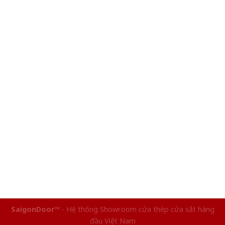
SaigonDoor™
- Hệ thống Showroom cửa thép cửa sắt hàng
đầu Việt Nam