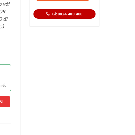
 với
OR
Gọi 0824.400.400
 đi
cả
hiết
N