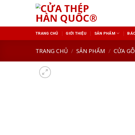
Skip
to
content
TRANG CHỦ
GIỚI THIỆU
SẢN PHẨM
BÁO
TRANG CHỦ
/
SẢN PHẨM
/
CỬA GỖ