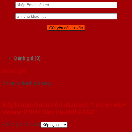
Đánh giá (0)
Đánh giá
Chưa có đánh giá nào.
Hãy là người đầu tiên nhận xét “Cửa Gỗ MDF
Veneer P1R4b Căm Xe-MDFV-SGD”
Đánh giá của bạn