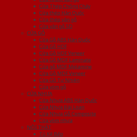
Cửa Thép Chống Cháy
Cửa thép Hàn Quốc
Cửa thép vân gỗ
Cửa vân gỗ 5D
CỬA GỖ
Cửa Gỗ ABS Hàn Quốc
Cửa Gỗ HDF
Cửa Gỗ HDF Veneer
Cửa Gỗ MDF Laminate
Cửa gỗ MDF Melamine
Cửa Gỗ MDF Veneer
Cửa Gỗ Tự Nhiên
Cửa vòm gỗ
CỬA NHỰA
Cửa Nhựa ABS Hàn Quốc
Cửa Nhựa Đài Loan
Cửa Nhựa Gỗ Composite
Cửa vòm nhựa
NỘI THẤT
Tủ Kệ Bếp