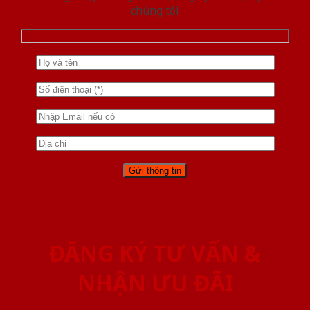
chúng tôi
ĐĂNG KÝ TƯ VẤN &
NHẬN ƯU ĐÃI