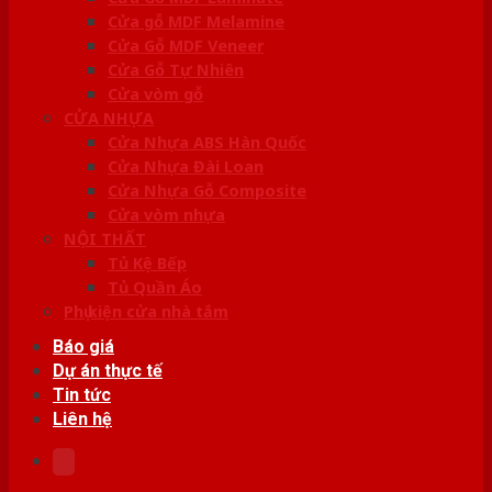
Cửa gỗ MDF Melamine
Cửa Gỗ MDF Veneer
Cửa Gỗ Tự Nhiên
Cửa vòm gỗ
CỬA NHỰA
Cửa Nhựa ABS Hàn Quốc
Cửa Nhựa Đài Loan
Cửa Nhựa Gỗ Composite
Cửa vòm nhựa
NỘI THẤT
Tủ Kệ Bếp
Tủ Quần Áo
Phụ kiện cửa nhà tắm
Báo giá
Dự án thực tế
Tin tức
Liên hệ