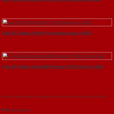
Cửa Gỗ Chống Cháy P1 cho khach san-a-SGD
Cửa Gỗ Chống Cháy MDF Veneer P1R2 Căm Xe-SGD
Với kinh nghiệm nhiêu năm nghiên cứu cửa theo tiêu chuẩn công nghệ Châu
Âu.Chúng tôi tự tin là nhà sản xuất & cung cấp hàng đầu tại Việt Nam!
Gửi yêu cầu tư vấn