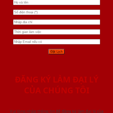
ĐĂNG KÝ LÀM ĐẠI LÝ
CỦA CHÚNG TÔI
Vui lòng nhập thông tin để đăng ký làm đại lý của