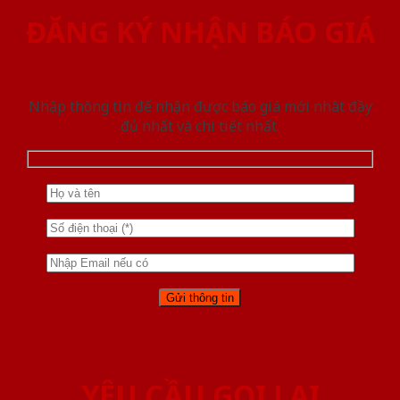
ĐĂNG KÝ NHẬN BÁO GIÁ
Nhập thông tin để nhận được báo giá mới nhât đầy
đủ nhất và chi tiết nhất.
YÊU CẦU GỌI LẠI