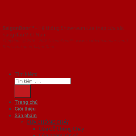
SaigonDoor™
- Hệ thống Showroom cửa thép cửa sắt
hàng đầu Việt Nam
Copyright ⓒ 2016 – 2026 SaigonDoor™ - www.cuathephanquoc.com |
Đơn vị chủ quản SaigonDoor
Tìm kiếm:
Trang chủ
Giới thiệu
Sản phẩm
CỬA CHỐNG CHÁY
Cửa Gỗ Chống Cháy
Cửa nhôm vân gỗ