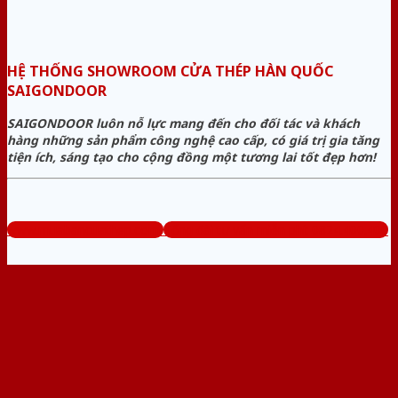
HỆ THỐNG SHOWROOM CỬA THÉP HÀN QUỐC
SAIGONDOOR
SAIGONDOOR luôn nỗ lực mang đến cho đối tác và khách
hàng những sản phẩm công nghệ cao cấp, có giá trị gia tăng
tiện ích, sáng tạo cho cộng đồng một tương lai tốt đẹp hơn!
www.muabancuathep.com
Tổng đài tư vấn miễn phí: 0824.400.400