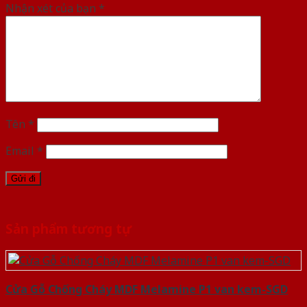
Nhận xét của bạn
*
Tên
*
Email
*
Sản phẩm tương tự
Cửa Gỗ Chống Cháy MDF Melamine P1 van kem-SGD