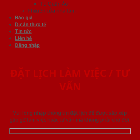
Tủ Quần Áo
Phụ kiện cửa nhà tắm
Báo giá
Dự án thực tế
Tin tức
Liên hệ
Đăng nhập
ĐẶT LỊCH LÀM VIỆC / TƯ
VẤN
Vui lòng nhập thông tin đặt lịch để được sắp xếp
gặp gỡ làm việc hoăc tư vấn mà không phải chờ đợi.