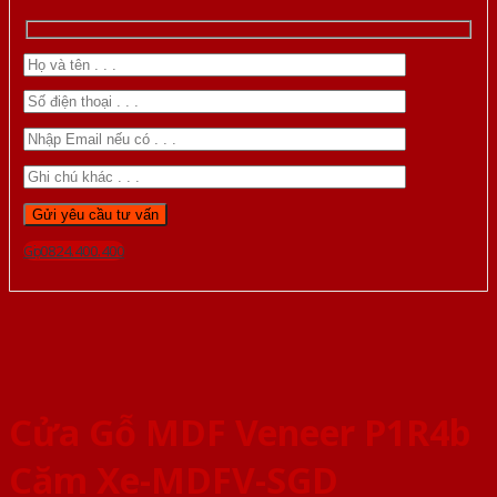
Gọi 0824.400.400
Cửa Gỗ MDF Veneer P1R4b
Căm Xe-MDFV-SGD