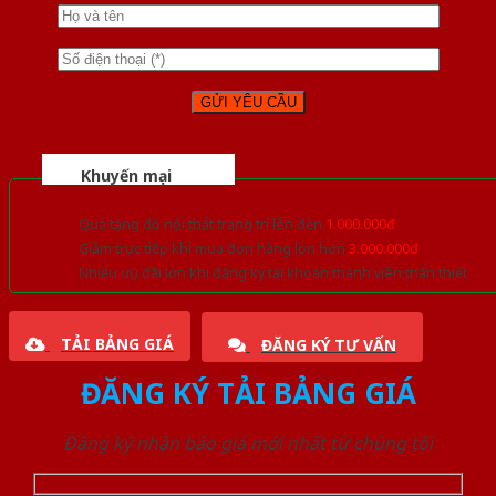
Khuyến mại
Quà tặng đồ nội thất trang trí lên đến
1.000.000đ
Giảm trực tiếp khi mua đơn hàng lớn hơn
3.000.000đ
Nhiều ưu đãi lớn khi đăng ký tài khoản thành viên thân thiết
TẢI BẢNG GIÁ
ĐĂNG KÝ TƯ VẤN
ĐĂNG KÝ TẢI BẢNG GIÁ
Đăng ký nhận báo giá mới nhất từ chúng tôi