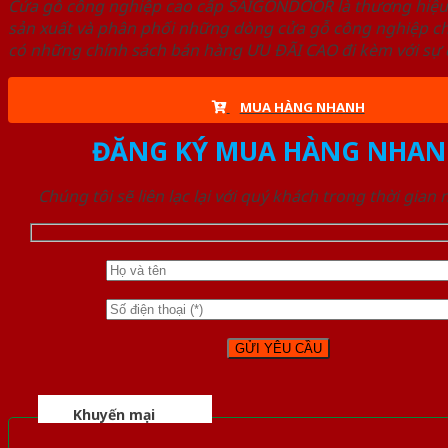
Cửa gỗ công nghiệp cao cấp SAIGONDOOR là thương hiệ
sản xuất và phân phối những dòng cửa gỗ công nghiệp ch
có những chính sách bán hàng ƯU ĐÃI CAO đi kèm với sự đ
MUA HÀNG NHANH
ĐĂNG KÝ MUA HÀNG NHAN
Chúng tôi sẽ liên lạc lại với quý khách trong thời gian
Khuyến mại