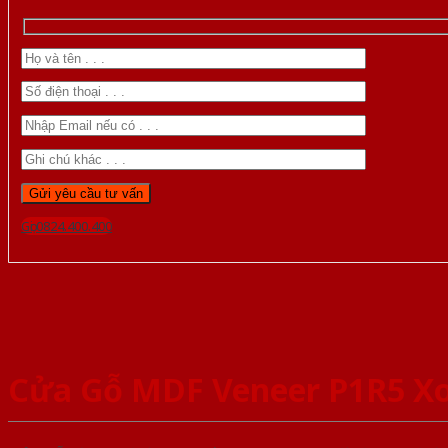
Gọi 0824.400.400
Cửa Gỗ MDF Veneer P1R5 X