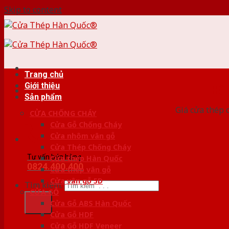
Skip to content
Trang chủ
Giới thiệu
HỆ
Sản phẩm
Giá cửa thép 
CỬA CHỐNG CHÁY
Cửa Gỗ Chống Cháy
Cửa nhôm vân gỗ
Cửa Thép Chống Cháy
Tư vấn bán hàng
Cửa thép Hàn Quốc
0824.400.400
Cửa thép vân gỗ
Cửa vân gỗ 5D
Tìm kiếm:
CỬA GỖ
Cửa Gỗ ABS Hàn Quốc
Cửa Gỗ HDF
Cửa Gỗ HDF Veneer