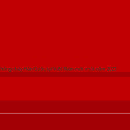
 THỐNG SHOWROOM SAIGONDOOR
chống cháy Hàn Quốc tại Việt Nam mới nhất năm 2021