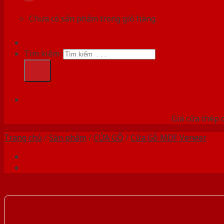
Chưa có sản phẩm trong giỏ hàng.
Tìm kiếm:
HỆ
Giá cửa thép 
Trang chủ
/
Sản phẩm
/
CỬA GỖ
/
Cửa Gỗ MDF Veneer