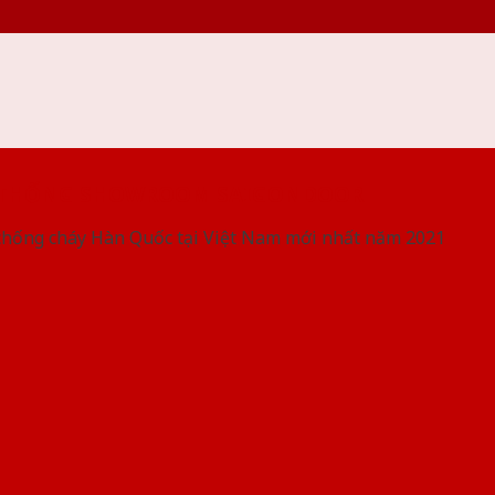
 THỐNG SHOWROOM SAIGONDOOR
chống cháy Hàn Quốc tại Việt Nam mới nhất năm 2021