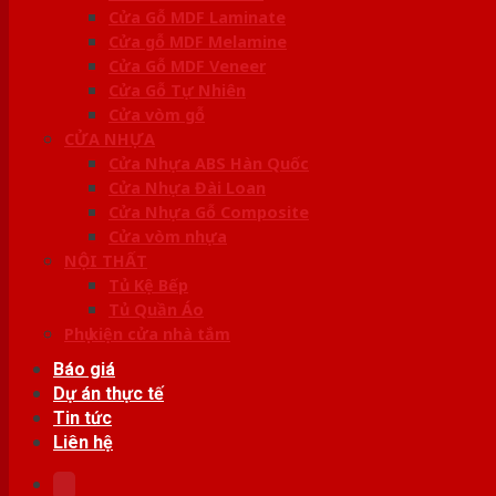
Cửa Gỗ MDF Laminate
Cửa gỗ MDF Melamine
Cửa Gỗ MDF Veneer
Cửa Gỗ Tự Nhiên
Cửa vòm gỗ
CỬA NHỰA
Cửa Nhựa ABS Hàn Quốc
Cửa Nhựa Đài Loan
Cửa Nhựa Gỗ Composite
Cửa vòm nhựa
NỘI THẤT
Tủ Kệ Bếp
Tủ Quần Áo
Phụ kiện cửa nhà tắm
Báo giá
Dự án thực tế
Tin tức
Liên hệ