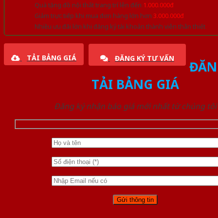
Quà tặng đồ nội thất trang trí lên đến
1.000.000đ
Giảm trực tiếp khi mua đơn hàng lớn hơn
3.000.000đ
Nhiều ưu đãi lớn khi đăng ký tài khoản thành viên thân thiết
TẢI BẢNG GIÁ
ĐĂNG KÝ TƯ VẤN
ĐĂN
TẢI BẢNG GIÁ
Đăng ký nhận báo giá mới nhất từ chúng tôi