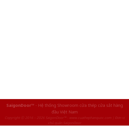
SaigonDoor™
- Hệ thống Showroom cửa thép cửa sắt hàng
đầu Việt Nam
Copyright ⓒ 2016 – 2026 SaigonDoor™ - www.cuathephanquoc.com | Đơn vị
chủ quản SaigonDoor