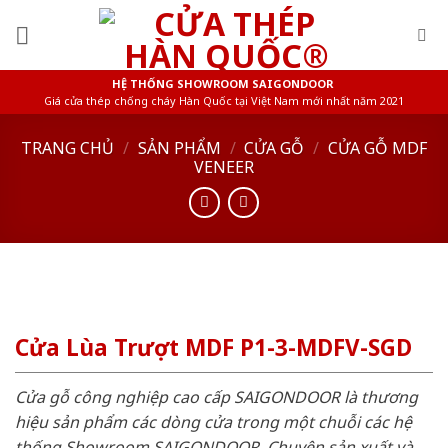
Skip
to
content
HỆ THỐNG SHOWROOM SAIGONDOOR
Giá cửa thép chống cháy Hàn Quốc tại Việt Nam mới nhất năm 2021
TRANG CHỦ
/
SẢN PHẨM
/
CỬA GỖ
/
CỬA GỖ MDF
VENEER
Cửa Lùa Trượt MDF P1-3-MDFV-SGD
Cửa gỗ công nghiệp cao cấp SAIGONDOOR là thương
hiệu sản phẩm các dòng cửa trong một chuỗi các hệ
thống Showroom SAIGONDOOR. Chuyên sản xuất và