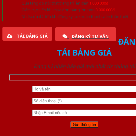
Quà tặng đồ nội thất trang trí lên đến
1.000.000đ
Giảm trực tiếp khi mua đơn hàng lớn hơn
3.000.000đ
Nhiều ưu đãi lớn khi đăng ký tài khoản thành viên thân thiết
TẢI BẢNG GIÁ
ĐĂNG KÝ TƯ VẤN
ĐĂN
TẢI BẢNG GIÁ
Đăng ký nhận báo giá mới nhất từ chúng tôi