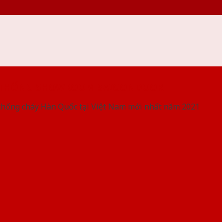
 THỐNG SHOWROOM SAIGONDOOR
chống cháy Hàn Quốc tại Việt Nam mới nhất năm 2021