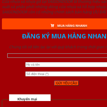
Cửa nhựa và nhựa gỗ tại SAIGONDOOR là thương hiệu s
xuất và phân phối những dòng cửa nhựa và hỗ hợp nhựa ch
SAIGONDOOR còn có những chính sách bán hàng ƯU ĐÃI CAO
MUA HÀNG NHANH
ĐĂNG KÝ MUA HÀNG NHAN
Chúng tôi sẽ liên lạc lại với quý khách trong thời gian
Khuyến mại