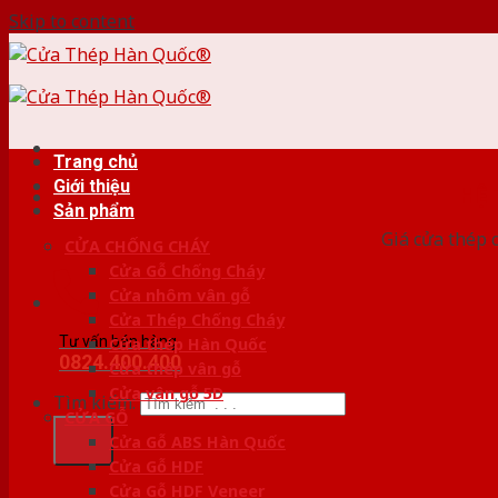
Skip to content
Trang chủ
Giới thiệu
HỆ
Sản phẩm
Giá cửa thép 
CỬA CHỐNG CHÁY
Cửa Gỗ Chống Cháy
Cửa nhôm vân gỗ
Cửa Thép Chống Cháy
Tư vấn bán hàng
Cửa thép Hàn Quốc
0824.400.400
Cửa thép vân gỗ
Cửa vân gỗ 5D
Tìm kiếm:
CỬA GỖ
Cửa Gỗ ABS Hàn Quốc
Cửa Gỗ HDF
Cửa Gỗ HDF Veneer