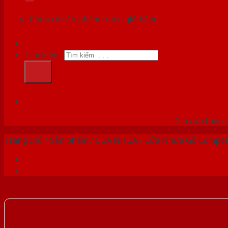
Chưa có sản phẩm trong giỏ hàng.
Tìm kiếm:
HỆ
Giá cửa thép 
Trang chủ
/
Sản phẩm
/
CỬA NHỰA
/
Cửa Nhựa Gỗ Compos