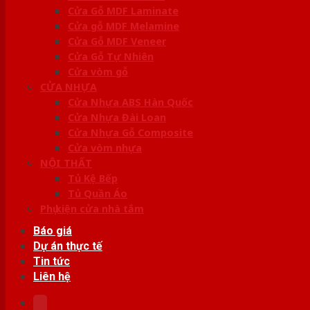
Cửa Gỗ MDF Laminate
Cửa gỗ MDF Melamine
Cửa Gỗ MDF Veneer
Cửa Gỗ Tự Nhiên
Cửa vòm gỗ
CỬA NHỰA
Cửa Nhựa ABS Hàn Quốc
Cửa Nhựa Đài Loan
Cửa Nhựa Gỗ Composite
Cửa vòm nhựa
NỘI THẤT
Tủ Kệ Bếp
Tủ Quần Áo
Phụ kiện cửa nhà tắm
Báo giá
Dự án thực tế
Tin tức
Liên hệ