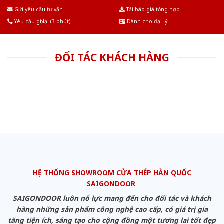
Âu.Chúng tôi tự tin là nhà sản xuất & cung cấp hàng đầu tại Việt Nam!
Gửi yêu cầu tư vấn
Tải báo giá tổng hợp
Yêu cầu gọi lại (3 phút)
Dành cho đại lý
ĐỐI TÁC KHÁCH HÀNG
HỆ THỐNG SHOWROOM CỬA THÉP HÀN QUỐC
SAIGONDOOR
SAIGONDOOR luôn nỗ lực mang đến cho đối tác và khách
hàng những sản phẩm công nghệ cao cấp, có giá trị gia
tăng tiện ích, sáng tạo cho cộng đồng một tương lai tốt đẹp