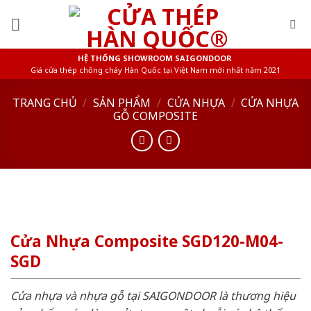
Skip
to
content
HỆ THỐNG SHOWROOM SAIGONDOOR
Giá cửa thép chống cháy Hàn Quốc tại Việt Nam mới nhất năm 2021
TRANG CHỦ
/
SẢN PHẨM
/
CỬA NHỰA
/
CỬA NHỰA
GỖ COMPOSITE
Cửa Nhựa Composite SGD120-M04-
SGD
Cửa nhựa và nhựa gỗ tại SAIGONDOOR là thương hiệu