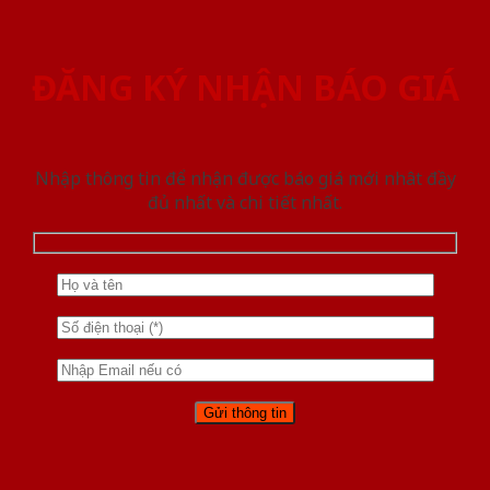
ĐĂNG KÝ NHẬN BÁO GIÁ
Nhập thông tin để nhận được báo giá mới nhât đầy
đủ nhất và chi tiết nhất.