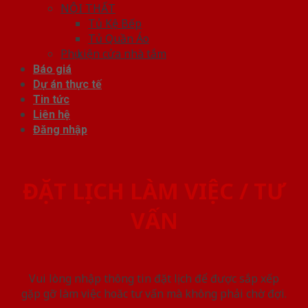
NỘI THẤT
Tủ Kệ Bếp
Tủ Quần Áo
Phụ kiện cửa nhà tắm
Báo giá
Dự án thực tế
Tin tức
Liên hệ
Đăng nhập
ĐẶT LỊCH LÀM VIỆC / TƯ
VẤN
Vui lòng nhập thông tin đặt lịch để được sắp xếp
gặp gỡ làm việc hoăc tư vấn mà không phải chờ đợi.