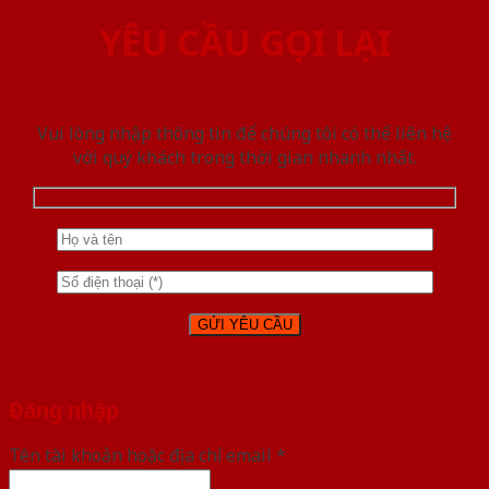
YÊU CẦU GỌI LẠI
Vui lòng nhập thông tin để chúng tôi có thể liên hệ
với quý khách trong thời gian nhanh nhất.
Đăng nhập
Tên tài khoản hoặc địa chỉ email
*