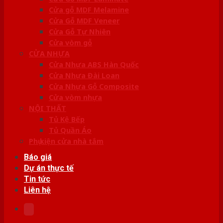
Cửa gỗ MDF Melamine
Cửa Gỗ MDF Veneer
Cửa Gỗ Tự Nhiên
Cửa vòm gỗ
CỬA NHỰA
Cửa Nhựa ABS Hàn Quốc
Cửa Nhựa Đài Loan
Cửa Nhựa Gỗ Composite
Cửa vòm nhựa
NỘI THẤT
Tủ Kệ Bếp
Tủ Quần Áo
Phụ kiện cửa nhà tắm
Báo giá
Dự án thực tế
Tin tức
Liên hệ