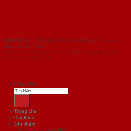
SaigonDoor™
- Hệ thống Showroom cửa thép cửa sắt
hàng đầu Việt Nam
Copyright ⓒ 2016 – 2026 SaigonDoor™ - www.cuathephanquoc.com |
Đơn vị chủ quản SaigonDoor
Tìm kiếm:
Trang chủ
Giới thiệu
Sản phẩm
CỬA CHỐNG CHÁY