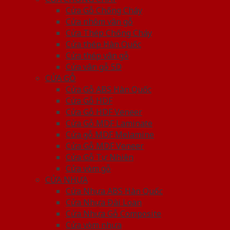
Cửa Gỗ Chống Cháy
Cửa nhôm vân gỗ
Cửa Thép Chống Cháy
Cửa thép Hàn Quốc
Cửa thép vân gỗ
Cửa vân gỗ 5D
CỬA GỖ
Cửa Gỗ ABS Hàn Quốc
Cửa Gỗ HDF
Cửa Gỗ HDF Veneer
Cửa Gỗ MDF Laminate
Cửa gỗ MDF Melamine
Cửa Gỗ MDF Veneer
Cửa Gỗ Tự Nhiên
Cửa vòm gỗ
CỬA NHỰA
Cửa Nhựa ABS Hàn Quốc
Cửa Nhựa Đài Loan
Cửa Nhựa Gỗ Composite
Cửa vòm nhựa