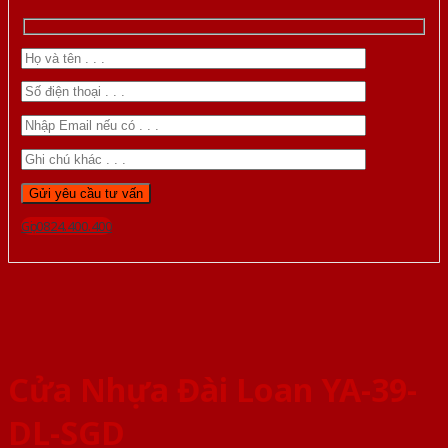
Gọi 0824.400.400
Cửa Nhựa Đài Loan YA-39-
DL-SGD