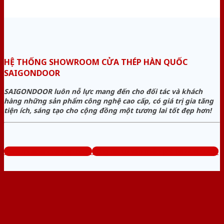
HỆ THỐNG SHOWROOM CỬA THÉP HÀN QUỐC
SAIGONDOOR
SAIGONDOOR luôn nỗ lực mang đến cho đối tác và khách
hàng những sản phẩm công nghệ cao cấp, có giá trị gia tăng
tiện ích, sáng tạo cho cộng đồng một tương lai tốt đẹp hơn!
www.muabancuathep.com
Tổng đài tư vấn miễn phí: 0824.400.400