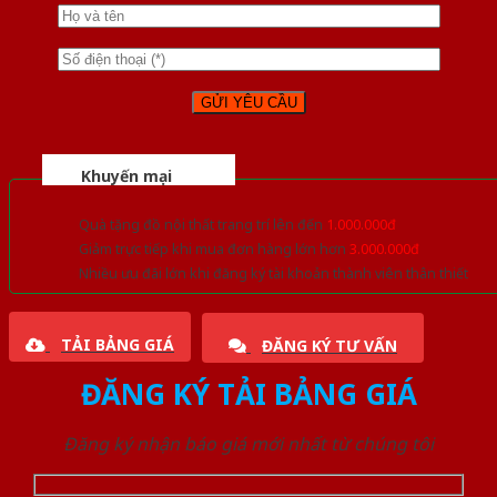
Khuyến mại
Quà tặng đồ nội thất trang trí lên đến
1.000.000đ
Giảm trực tiếp khi mua đơn hàng lớn hơn
3.000.000đ
Nhiều ưu đãi lớn khi đăng ký tài khoản thành viên thân thiết
TẢI BẢNG GIÁ
ĐĂNG KÝ TƯ VẤN
ĐĂNG KÝ TẢI BẢNG GIÁ
Đăng ký nhận báo giá mới nhất từ chúng tôi