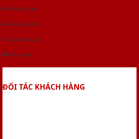
Gửi yêu cầu tư vấn
Tải báo giá tổng hợp
Yêu cầu gọi lại (3 phút)
Dành cho đại lý
ĐỐI TÁC KHÁCH HÀNG