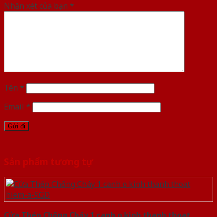
Nhận xét của bạn
*
Tên
*
Email
*
Sản phẩm tương tự
Cửa Thép Chống Cháy 1 canh o kinh thanh thoat