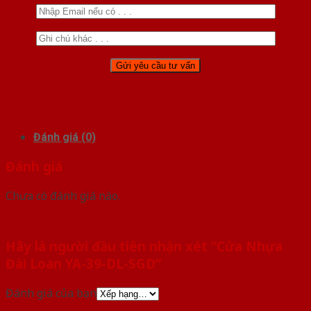
Đánh giá (0)
Đánh giá
Chưa có đánh giá nào.
Hãy là người đầu tiên nhận xét “Cửa Nhựa
Đài Loan YA-39-DL-SGD”
Đánh giá của bạn