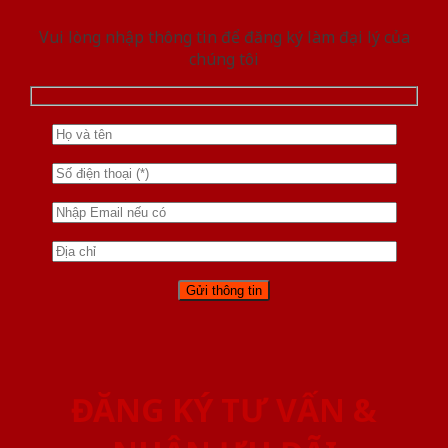
Vui lòng nhập thông tin để đăng ký làm đại lý của
chúng tôi
ĐĂNG KÝ TƯ VẤN &