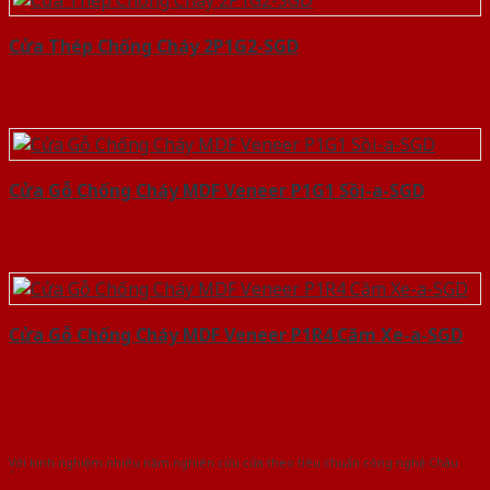
Cửa Thép Chống Cháy 2P1G2-SGD
Cửa Gỗ Chống Cháy MDF Veneer P1G1 Sồi-a-SGD
Cửa Gỗ Chống Cháy MDF Veneer P1R4 Căm Xe-a-SGD
Với kinh nghiệm nhiêu năm nghiên cứu cửa theo tiêu chuẩn công nghệ Châu
Âu.Chúng tôi tự tin là nhà sản xuất & cung cấp hàng đầu tại Việt Nam!