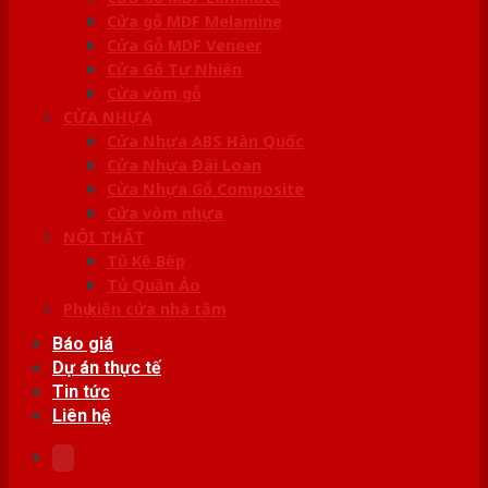
Cửa gỗ MDF Melamine
Cửa Gỗ MDF Veneer
Cửa Gỗ Tự Nhiên
Cửa vòm gỗ
CỬA NHỰA
Cửa Nhựa ABS Hàn Quốc
Cửa Nhựa Đài Loan
Cửa Nhựa Gỗ Composite
Cửa vòm nhựa
NỘI THẤT
Tủ Kệ Bếp
Tủ Quần Áo
Phụ kiện cửa nhà tắm
Báo giá
Dự án thực tế
Tin tức
Liên hệ