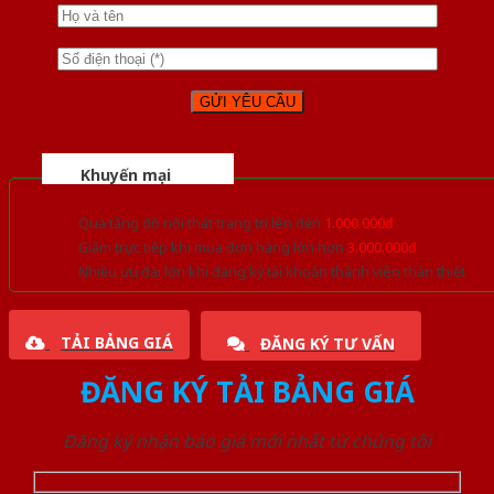
Khuyến mại
Quà tặng đồ nội thất trang trí lên đến
1.000.000đ
Giảm trực tiếp khi mua đơn hàng lớn hơn
3.000.000đ
Nhiều ưu đãi lớn khi đăng ký tài khoản thành viên thân thiết
TẢI BẢNG GIÁ
ĐĂNG KÝ TƯ VẤN
ĐĂNG KÝ TẢI BẢNG GIÁ
Đăng ký nhận báo giá mới nhất từ chúng tôi