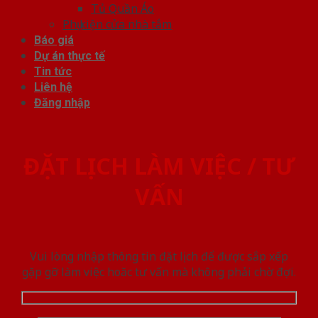
Tủ Quần Áo
Phụ kiện cửa nhà tắm
Báo giá
Dự án thực tế
Tin tức
Liên hệ
Đăng nhập
ĐẶT LỊCH LÀM VIỆC / TƯ
VẤN
Vui lòng nhập thông tin đặt lịch để được sắp xếp
gặp gỡ làm việc hoăc tư vấn mà không phải chờ đợi.