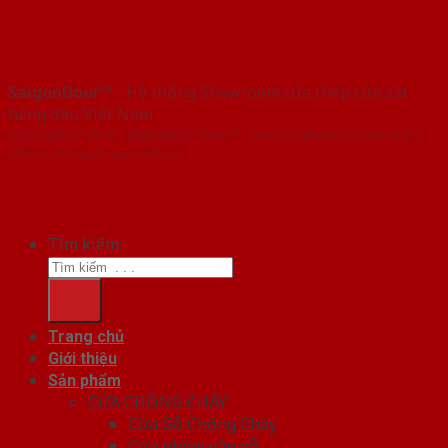
SaigonDoor™
- Hệ thống Showroom cửa thép cửa sắt
hàng đầu Việt Nam
Copyright ⓒ 2016 – 2026 SaigonDoor™ - www.cuathephanquoc.com |
Đơn vị chủ quản SaigonDoor
Tìm kiếm:
Trang chủ
Giới thiệu
Sản phẩm
CỬA CHỐNG CHÁY
Cửa Gỗ Chống Cháy
Cửa nhôm vân gỗ