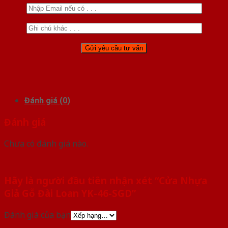
Đánh giá (0)
Đánh giá
Chưa có đánh giá nào.
Hãy là người đầu tiên nhận xét “Cửa Nhựa
Giả Gỗ Đài Loan YK-46-SGD”
Đánh giá của bạn