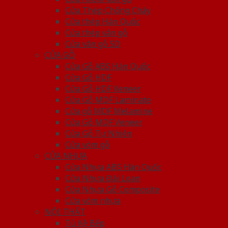
Cửa Thép Chống Cháy
Cửa thép Hàn Quốc
Cửa thép vân gỗ
Cửa vân gỗ 5D
CỬA GỖ
Cửa Gỗ ABS Hàn Quốc
Cửa Gỗ HDF
Cửa Gỗ HDF Veneer
Cửa Gỗ MDF Laminate
Cửa gỗ MDF Melamine
Cửa Gỗ MDF Veneer
Cửa Gỗ Tự Nhiên
Cửa vòm gỗ
CỬA NHỰA
Cửa Nhựa ABS Hàn Quốc
Cửa Nhựa Đài Loan
Cửa Nhựa Gỗ Composite
Cửa vòm nhựa
NỘI THẤT
Tủ Kệ Bếp