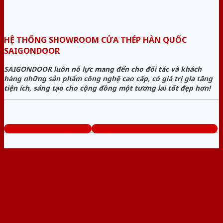
HỆ THỐNG SHOWROOM CỬA THÉP HÀN QUỐC
SAIGONDOOR
SAIGONDOOR luôn nỗ lực mang đến cho đối tác và khách
hàng những sản phẩm công nghệ cao cấp, có giá trị gia tăng
tiện ích, sáng tạo cho cộng đồng một tương lai tốt đẹp hơn!
www.muabancuathep.com
Tổng đài tư vấn miễn phí: 0824.400.400