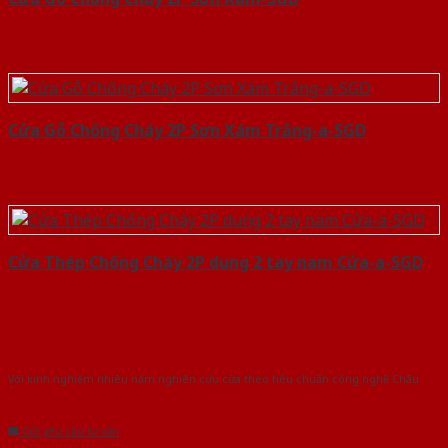
Cửa Gỗ Chống Cháy 2P Sơn Xám Trắng-a-SGD
Cửa Thép Chống Cháy 2P dung 2 tay nam Cửa-a-SGD
Với kinh nghiệm nhiêu năm nghiên cứu cửa theo tiêu chuẩn công nghệ Châu
Âu.Chúng tôi tự tin là nhà sản xuất & cung cấp hàng đầu tại Việt Nam!
Gửi yêu cầu tư vấn