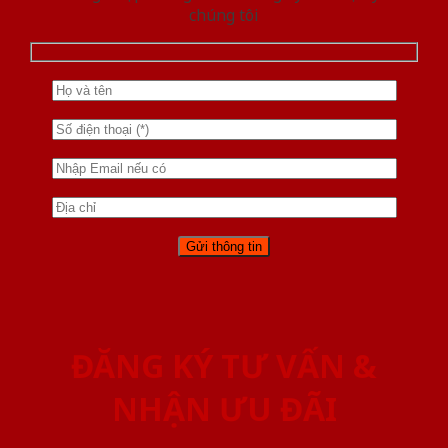
chúng tôi
ĐĂNG KÝ TƯ VẤN &
NHẬN ƯU ĐÃI