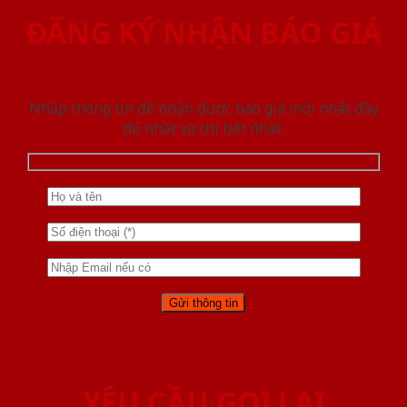
ĐĂNG KÝ NHẬN BÁO GIÁ
Nhập thông tin để nhận được báo giá mới nhât đầy
đủ nhất và chi tiết nhất.
YÊU CẦU GỌI LẠI