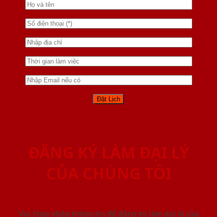
ĐĂNG KÝ LÀM ĐẠI LÝ
CỦA CHÚNG TÔI
Vui lòng nhập thông tin để đăng ký làm đại lý của