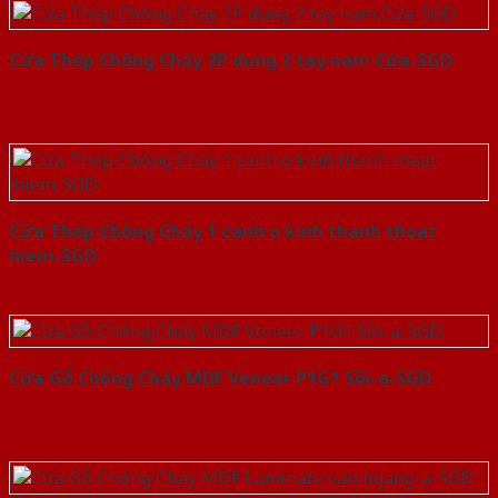
Cửa Thép Chống Cháy 2P dung 2 tay nam Cửa-SGD
Cửa Thép Chống Cháy 1 canh o kinh thanh thoat
hiem-SGD
Cửa Gỗ Chống Cháy MDF Veneer P1G1 Sồi-a-SGD