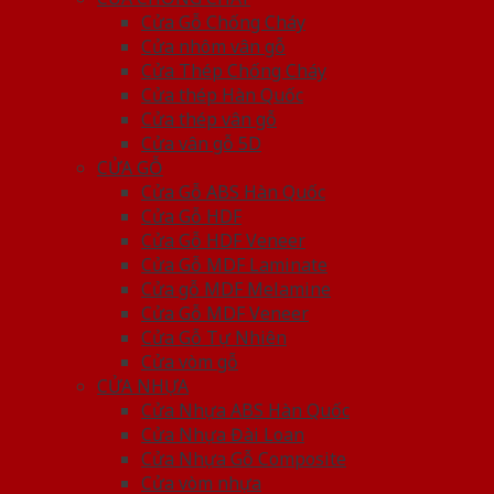
Cửa Gỗ Chống Cháy
Cửa nhôm vân gỗ
Cửa Thép Chống Cháy
Cửa thép Hàn Quốc
Cửa thép vân gỗ
Cửa vân gỗ 5D
CỬA GỖ
Cửa Gỗ ABS Hàn Quốc
Cửa Gỗ HDF
Cửa Gỗ HDF Veneer
Cửa Gỗ MDF Laminate
Cửa gỗ MDF Melamine
Cửa Gỗ MDF Veneer
Cửa Gỗ Tự Nhiên
Cửa vòm gỗ
CỬA NHỰA
Cửa Nhựa ABS Hàn Quốc
Cửa Nhựa Đài Loan
Cửa Nhựa Gỗ Composite
Cửa vòm nhựa