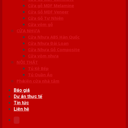
Cửa gỗ MDF Melamine
Cửa Gỗ MDF Veneer
Cửa Gỗ Tự Nhiên
Cửa vòm gỗ
CỬA NHỰA
Cửa Nhựa ABS Hàn Quốc
Cửa Nhựa Đài Loan
Cửa Nhựa Gỗ Composite
Cửa vòm nhựa
NỘI THẤT
Tủ Kệ Bếp
Tủ Quần Áo
Phụ kiện cửa nhà tắm
Báo giá
Dự án thực tế
Tin tức
Liên hệ