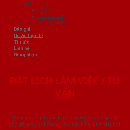
NỘI THẤT
Tủ Kệ Bếp
Tủ Quần Áo
Phụ kiện cửa nhà tắm
Báo giá
Dự án thực tế
Tin tức
Liên hệ
Đăng nhập
ĐẶT LỊCH LÀM VIỆC / TƯ
VẤN
Vui lòng nhập thông tin đặt lịch để được sắp xếp
gặp gỡ làm việc hoăc tư vấn mà không phải chờ đợi.