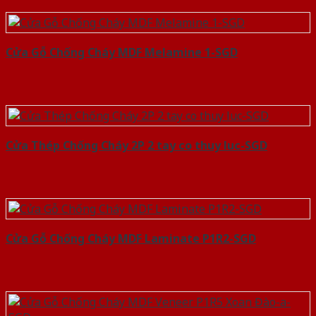
Cửa Gỗ Chống Cháy MDF Melamine 1-SGD
Cửa Thép Chống Cháy 2P 2 tay co thuy luc-SGD
Cửa Gỗ Chống Cháy MDF Laminate P1R2-SGD