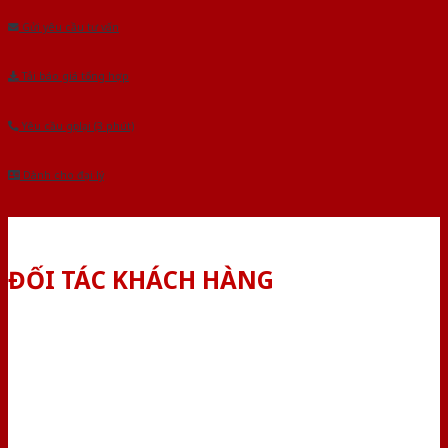
Gửi yêu cầu tư vấn
Tải báo giá tổng hợp
Yêu cầu gọi lại (3 phút)
Dành cho đại lý
ĐỐI TÁC KHÁCH HÀNG