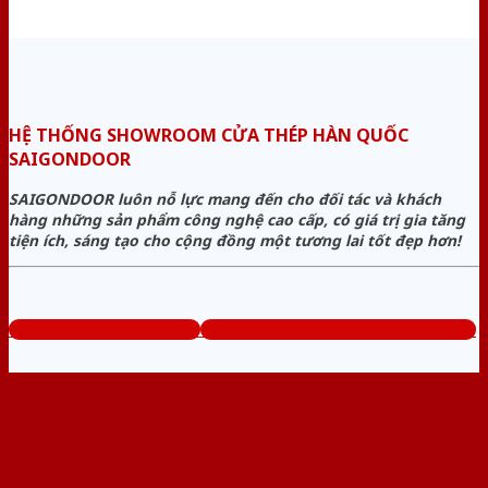
HỆ THỐNG SHOWROOM CỬA THÉP HÀN QUỐC
SAIGONDOOR
SAIGONDOOR luôn nỗ lực mang đến cho đối tác và khách
hàng những sản phẩm công nghệ cao cấp, có giá trị gia tăng
tiện ích, sáng tạo cho cộng đồng một tương lai tốt đẹp hơn!
www.muabancuathep.com
Tổng đài tư vấn miễn phí: 0824.400.400