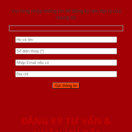
Vui lòng nhập thông tin để đăng ký làm đại lý của
chúng tôi
ĐĂNG KÝ TƯ VẤN &