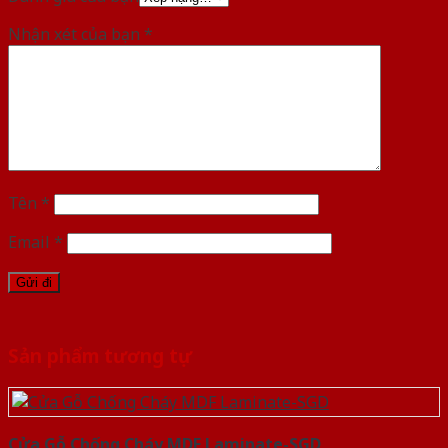
Nhận xét của bạn
*
Tên
*
Email
*
Sản phẩm tương tự
Cửa Gỗ Chống Cháy MDF Laminate-SGD