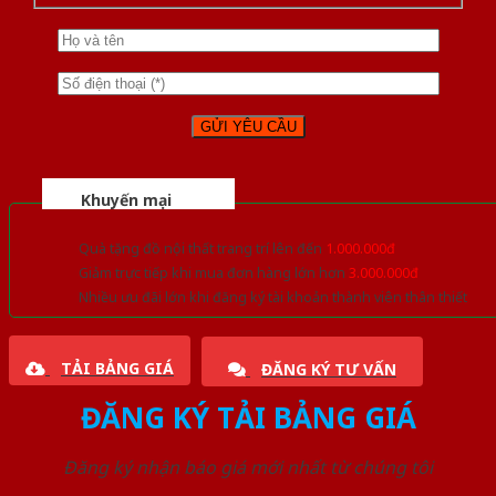
Khuyến mại
Quà tặng đồ nội thất trang trí lên đến
1.000.000đ
Giảm trực tiếp khi mua đơn hàng lớn hơn
3.000.000đ
Nhiều ưu đãi lớn khi đăng ký tài khoản thành viên thân thiết
TẢI BẢNG GIÁ
ĐĂNG KÝ TƯ VẤN
ĐĂNG KÝ TẢI BẢNG GIÁ
Đăng ký nhận báo giá mới nhất từ chúng tôi