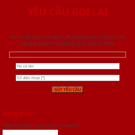
YÊU CẦU GỌI LẠI
Vui lòng nhập thông tin để chúng tôi có thể liên hệ
với quý khách trong thời gian nhanh nhất.
Đăng nhập
Tên tài khoản hoặc địa chỉ email
*