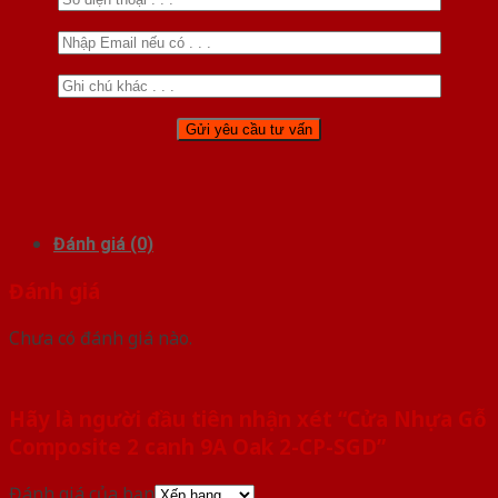
Đánh giá (0)
Đánh giá
Chưa có đánh giá nào.
Hãy là người đầu tiên nhận xét “Cửa Nhựa Gỗ
Composite 2 canh 9A Oak 2-CP-SGD”
Đánh giá của bạn