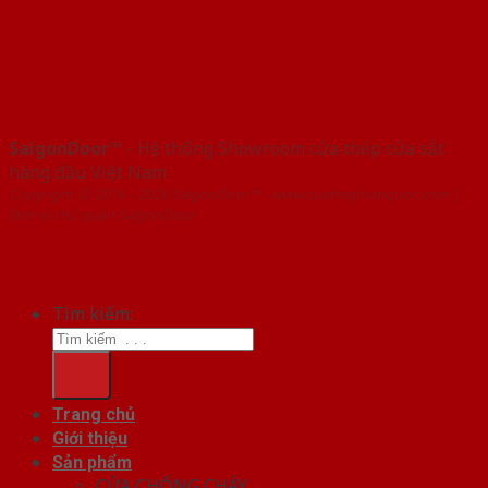
SaigonDoor™
- Hệ thống Showroom cửa thép cửa sắt
hàng đầu Việt Nam
Copyright ⓒ 2016 – 2026 SaigonDoor™ - www.cuathephanquoc.com |
Đơn vị chủ quản SaigonDoor
Tìm kiếm:
Trang chủ
Giới thiệu
Sản phẩm
CỬA CHỐNG CHÁY