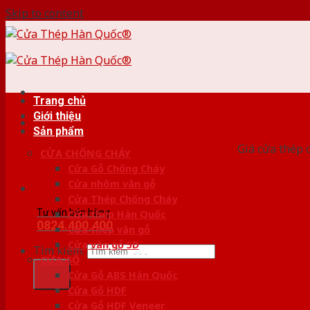
Skip to content
Trang chủ
Giới thiệu
HỆ
Sản phẩm
Giá cửa thép 
CỬA CHỐNG CHÁY
Cửa Gỗ Chống Cháy
Cửa nhôm vân gỗ
Cửa Thép Chống Cháy
Tư vấn bán hàng
Cửa thép Hàn Quốc
0824.400.400
Cửa thép vân gỗ
Cửa vân gỗ 5D
Tìm kiếm:
CỬA GỖ
Cửa Gỗ ABS Hàn Quốc
Cửa Gỗ HDF
Cửa Gỗ HDF Veneer