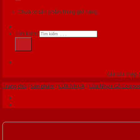
Chưa có sản phẩm trong giỏ hàng.
Tìm kiếm:
HỆ
Giá cửa thép 
Trang chủ
/
Sản phẩm
/
CỬA NHỰA
/
Cửa Nhựa Gỗ Compos