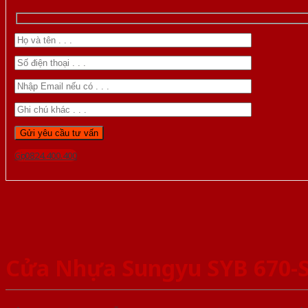
Gọi 0824.400.400
Cửa Nhựa Sungyu SYB 670-