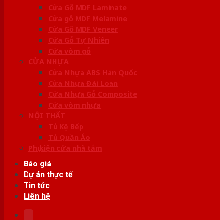
Cửa Gỗ MDF Laminate
Cửa gỗ MDF Melamine
Cửa Gỗ MDF Veneer
Cửa Gỗ Tự Nhiên
Cửa vòm gỗ
CỬA NHỰA
Cửa Nhựa ABS Hàn Quốc
Cửa Nhựa Đài Loan
Cửa Nhựa Gỗ Composite
Cửa vòm nhựa
NỘI THẤT
Tủ Kệ Bếp
Tủ Quần Áo
Phụ kiện cửa nhà tắm
Báo giá
Dự án thực tế
Tin tức
Liên hệ