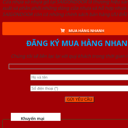
Cửa nhựa và nhựa gỗ tại SAIGONDOOR là thương hiệu s
xuất và phân phối những dòng cửa nhựa và hỗ hợp nhựa ch
SAIGONDOOR còn có những chính sách bán hàng ƯU ĐÃI CAO
MUA HÀNG NHANH
ĐĂNG KÝ MUA HÀNG NHAN
Chúng tôi sẽ liên lạc lại với quý khách trong thời gian
Khuyến mại