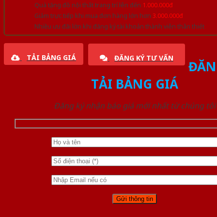
Quà tặng đồ nội thất trang trí lên đến
1.000.000đ
Giảm trực tiếp khi mua đơn hàng lớn hơn
3.000.000đ
Nhiều ưu đãi lớn khi đăng ký tài khoản thành viên thân thiết
TẢI BẢNG GIÁ
ĐĂNG KÝ TƯ VẤN
ĐĂN
TẢI BẢNG GIÁ
Đăng ký nhận báo giá mới nhất từ chúng tôi