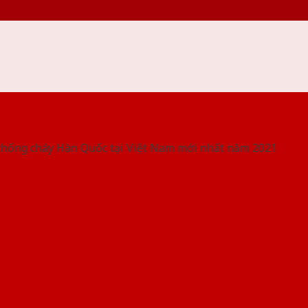
 THỐNG SHOWROOM SAIGONDOOR
chống cháy Hàn Quốc tại Việt Nam mới nhất năm 2021