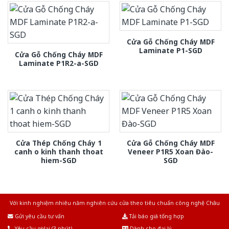
Cửa Gỗ Chống Cháy MDF
Laminate P1-SGD
Cửa Gỗ Chống Cháy MDF
Laminate P1R2-a-SGD
Cửa Thép Chống Cháy 1
Cửa Gỗ Chống Cháy MDF
canh o kinh thanh thoat
Veneer P1R5 Xoan Đào-
hiem-SGD
SGD
Với kinh nghiệm nhiêu năm nghiên cứu cửa theo tiêu chuẩn công nghệ Châu
Âu.Chúng tôi tự tin là nhà sản xuất & cung cấp hàng đầu tại Việt Nam!
Gửi yêu cầu tư vấn
Tải báo giá tổng hợp
Yêu cầu gọi lại (3 phút)
Dành cho đại lý