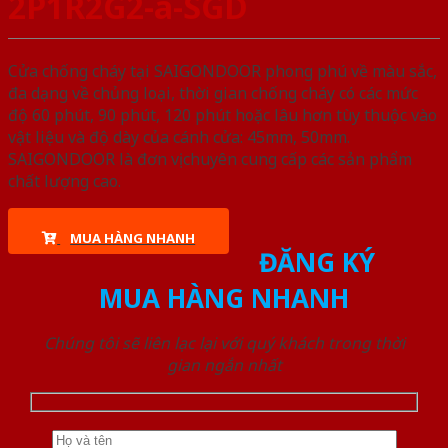
2P1R2G2-a-SGD
Cửa chống cháy tại SAIGONDOOR phong phú về màu sắc,
đa dạng về chủng loại, thời gian chống cháy có các mức
độ 60 phút, 90 phút, 120 phút hoặc lâu hơn tùy thuộc vào
vật liệu và độ dày của cánh cửa: 45mm, 50mm.
SAIGONDOOR là đơn vị chuyên cung cấp các sản phẩm
chất lượng cao.
MUA HÀNG NHANH
ĐĂNG KÝ
MUA HÀNG NHANH
Chúng tôi sẽ liên lạc lại với quý khách trong thời
gian ngắn nhất