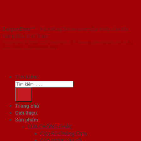
SaigonDoor™
- Hệ thống Showroom cửa thép cửa sắt
hàng đầu Việt Nam
Copyright ⓒ 2016 – 2026 SaigonDoor™ - www.cuathephanquoc.com |
Đơn vị chủ quản SaigonDoor
Tìm kiếm:
Trang chủ
Giới thiệu
Sản phẩm
CỬA CHỐNG CHÁY
Cửa Gỗ Chống Cháy
Cửa nhôm vân gỗ