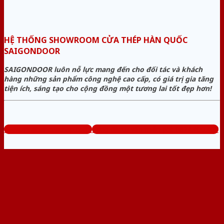
HỆ THỐNG SHOWROOM CỬA THÉP HÀN QUỐC
SAIGONDOOR
SAIGONDOOR luôn nỗ lực mang đến cho đối tác và khách
hàng những sản phẩm công nghệ cao cấp, có giá trị gia tăng
tiện ích, sáng tạo cho cộng đồng một tương lai tốt đẹp hơn!
www.muabancuathep.com
Tổng đài tư vấn miễn phí: 0824.400.400