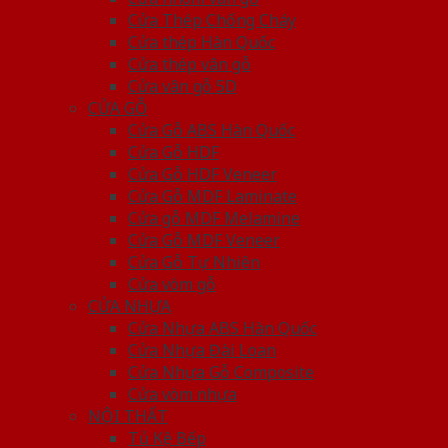
Cửa Thép Chống Cháy
Cửa thép Hàn Quốc
Cửa thép vân gỗ
Cửa vân gỗ 5D
CỬA GỖ
Cửa Gỗ ABS Hàn Quốc
Cửa Gỗ HDF
Cửa Gỗ HDF Veneer
Cửa Gỗ MDF Laminate
Cửa gỗ MDF Melamine
Cửa Gỗ MDF Veneer
Cửa Gỗ Tự Nhiên
Cửa vòm gỗ
CỬA NHỰA
Cửa Nhựa ABS Hàn Quốc
Cửa Nhựa Đài Loan
Cửa Nhựa Gỗ Composite
Cửa vòm nhựa
NỘI THẤT
Tủ Kệ Bếp