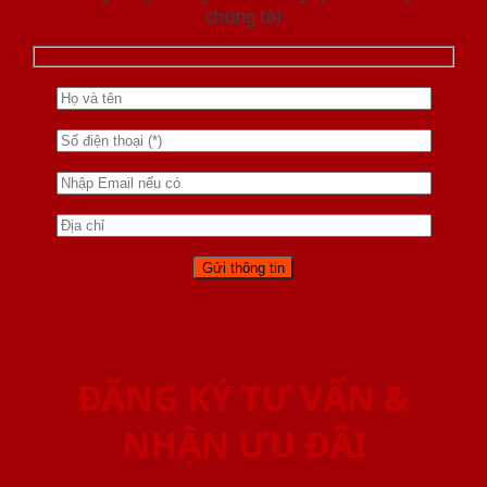
chúng tôi
ĐĂNG KÝ TƯ VẤN &
NHẬN ƯU ĐÃI