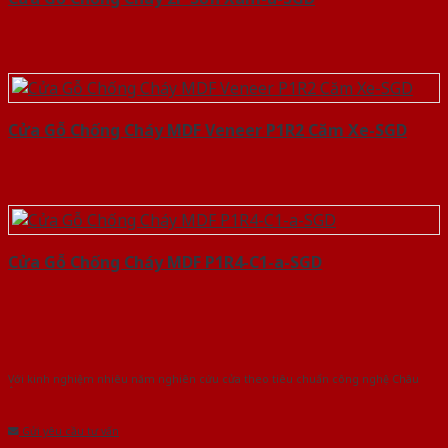
Cửa Gỗ Chống Cháy MDF Veneer P1R2 Căm Xe-SGD
Cửa Gỗ Chống Cháy MDF P1R4-C1-a-SGD
Với kinh nghiệm nhiêu năm nghiên cứu cửa theo tiêu chuẩn công nghệ Châu
Âu.Chúng tôi tự tin là nhà sản xuất & cung cấp hàng đầu tại Việt Nam!
Gửi yêu cầu tư vấn