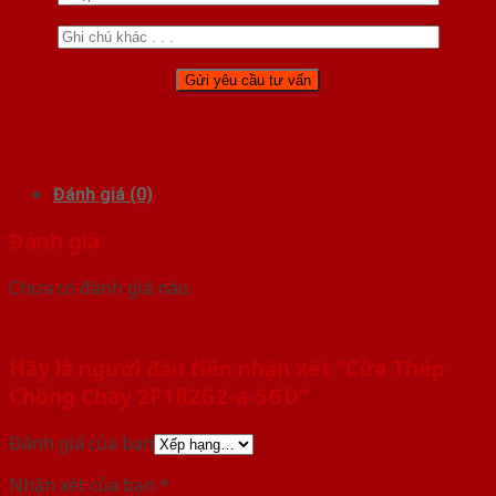
Đánh giá (0)
Đánh giá
Chưa có đánh giá nào.
Hãy là người đầu tiên nhận xét “Cửa Thép
Chống Cháy 2P1R2G2-a-SGD”
Đánh giá của bạn
Nhận xét của bạn
*