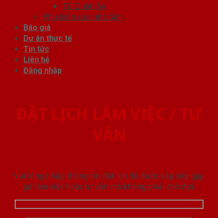
Tủ Quần Áo
Phụ kiện cửa nhà tắm
Báo giá
Dự án thực tế
Tin tức
Liên hệ
Đăng nhập
ĐẶT LỊCH LÀM VIỆC / TƯ
VẤN
Vui lòng nhập thông tin đặt lịch để được sắp xếp gặp
gỡ làm việc hoăc tư vấn mà không phải chờ đợi.