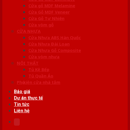
Cửa gỗ MDF Melamine
Cửa Gỗ MDF Veneer
Cửa Gỗ Tự Nhiên
Cửa vòm gỗ
CỬA NHỰA
Cửa Nhựa ABS Hàn Quốc
Cửa Nhựa Đài Loan
Cửa Nhựa Gỗ Composite
Cửa vòm nhựa
NỘI THẤT
Tủ Kệ Bếp
Tủ Quần Áo
Phụ kiện cửa nhà tắm
Báo giá
Dự án thực tế
Tin tức
Liên hệ