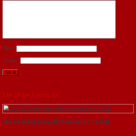
Tên
*
Email
*
Sản phẩm tương tự
Cửa Gỗ Chống Cháy MDF Laminate P1-a-SGD