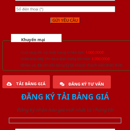
Khuyến mại
Quà tặng đồ nội thất trang trí lên đến
1.000.000đ
Giảm trực tiếp khi mua đơn hàng lớn hơn
3.000.000đ
Nhiều ưu đãi lớn khi đăng ký tài khoản thành viên thân thiết
TẢI BẢNG GIÁ
ĐĂNG KÝ TƯ VẤN
ĐĂNG KÝ TẢI BẢNG GIÁ
Đăng ký nhận báo giá mới nhất từ chúng tôi