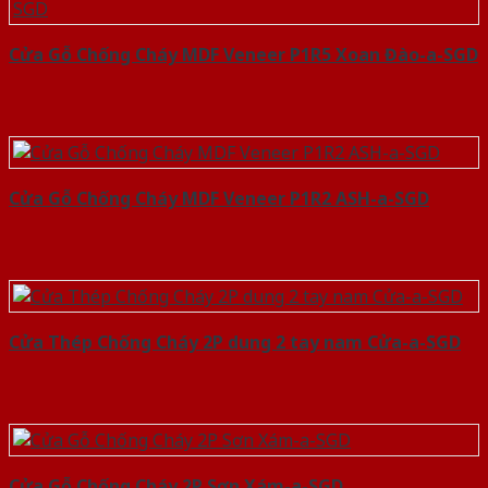
Cửa Gỗ Chống Cháy MDF Veneer P1R5 Xoan Đào-a-SGD
Cửa Gỗ Chống Cháy MDF Veneer P1R2 ASH-a-SGD
Cửa Thép Chống Cháy 2P dung 2 tay nam Cửa-a-SGD
Cửa Gỗ Chống Cháy 2P Sơn Xám-a-SGD