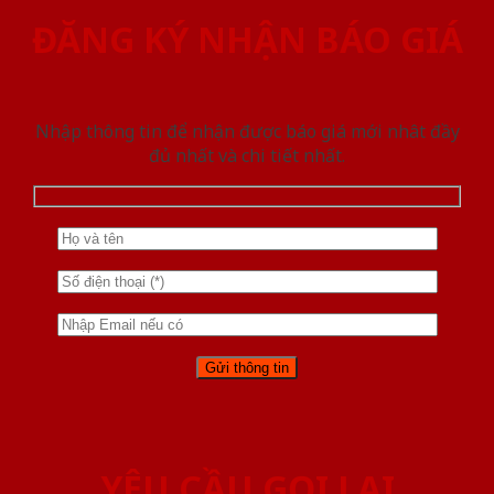
ĐĂNG KÝ NHẬN BÁO GIÁ
Nhập thông tin để nhận được báo giá mới nhât đầy
đủ nhất và chi tiết nhất.
YÊU CẦU GỌI LẠI