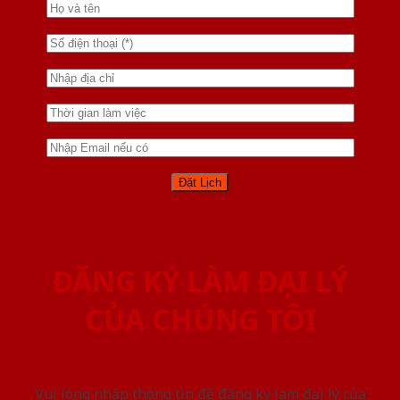
ĐĂNG KÝ LÀM ĐẠI LÝ
CỦA CHÚNG TÔI
Vui lòng nhập thông tin để đăng ký làm đại lý của