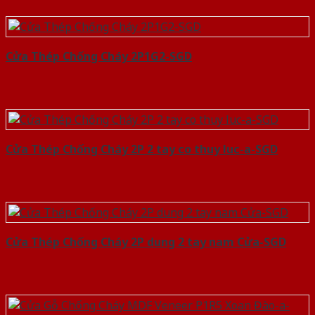
Cửa Thép Chống Cháy 2P1G2-SGD
Cửa Thép Chống Cháy 2P 2 tay co thuy luc-a-SGD
Cửa Thép Chống Cháy 2P dung 2 tay nam Cửa-SGD