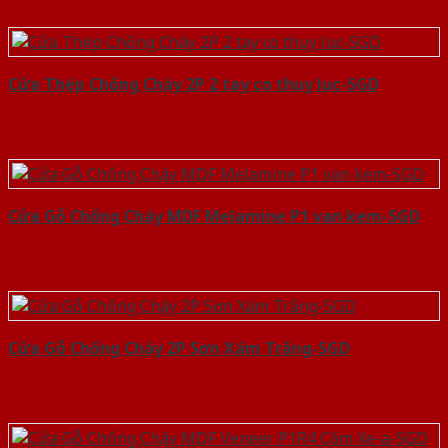
Cửa Thép Chống Cháy 2P 2 tay co thuy luc-SGD
Cửa Gỗ Chống Cháy MDF Melamine P1 van kem-SGD
Cửa Gỗ Chống Cháy 2P Sơn Xám Trắng-SGD