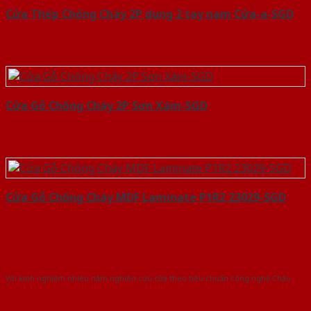
Cửa Thép Chống Cháy 2P dung 2 tay nam Cửa-a-SGD
Cửa Gỗ Chống Cháy 2P Sơn Xám-SGD
Cửa Gỗ Chống Cháy MDF Laminate P1R2 23029-SGD
Với kinh nghiệm nhiêu năm nghiên cứu cửa theo tiêu chuẩn công nghệ Châu
Âu.Chúng tôi tự tin là nhà sản xuất & cung cấp hàng đầu tại Việt Nam!