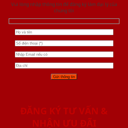
Vui lòng nhập thông tin để đăng ký làm đại lý của
chúng tôi
ĐĂNG KÝ TƯ VẤN &
NHẬN ƯU ĐÃI