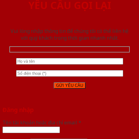
YÊU CẦU GỌI LẠI
Vui lòng nhập thông tin để chúng tôi có thể liên hệ
với quý khách trong thời gian nhanh nhất.
Đăng nhập
Tên tài khoản hoặc địa chỉ email
*