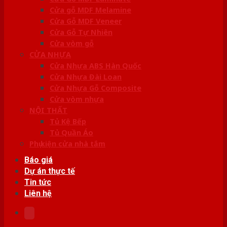
Cửa gỗ MDF Melamine
Cửa Gỗ MDF Veneer
Cửa Gỗ Tự Nhiên
Cửa vòm gỗ
CỬA NHỰA
Cửa Nhựa ABS Hàn Quốc
Cửa Nhựa Đài Loan
Cửa Nhựa Gỗ Composite
Cửa vòm nhựa
NỘI THẤT
Tủ Kệ Bếp
Tủ Quần Áo
Phụ kiện cửa nhà tắm
Báo giá
Dự án thực tế
Tin tức
Liên hệ