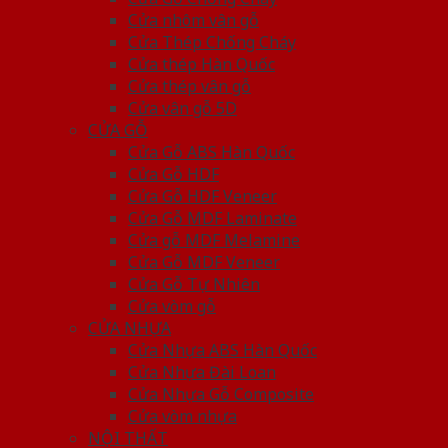
Cửa nhôm vân gỗ
Cửa Thép Chống Cháy
Cửa thép Hàn Quốc
Cửa thép vân gỗ
Cửa vân gỗ 5D
CỬA GỖ
Cửa Gỗ ABS Hàn Quốc
Cửa Gỗ HDF
Cửa Gỗ HDF Veneer
Cửa Gỗ MDF Laminate
Cửa gỗ MDF Melamine
Cửa Gỗ MDF Veneer
Cửa Gỗ Tự Nhiên
Cửa vòm gỗ
CỬA NHỰA
Cửa Nhựa ABS Hàn Quốc
Cửa Nhựa Đài Loan
Cửa Nhựa Gỗ Composite
Cửa vòm nhựa
NỘI THẤT