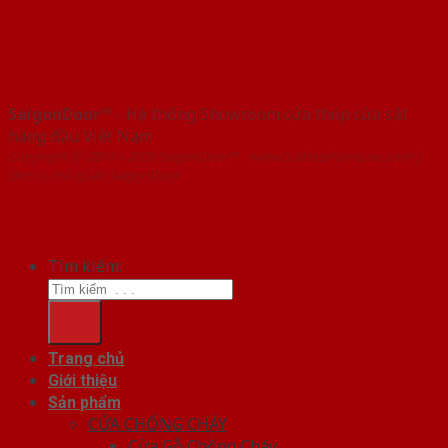
SaigonDoor™
- Hệ thống Showroom cửa thép cửa sắt
hàng đầu Việt Nam
Copyright ⓒ 2016 – 2026 SaigonDoor™ - www.cuathephanquoc.com |
Đơn vị chủ quản SaigonDoor
Tìm kiếm:
Trang chủ
Giới thiệu
Sản phẩm
CỬA CHỐNG CHÁY
Cửa Gỗ Chống Cháy