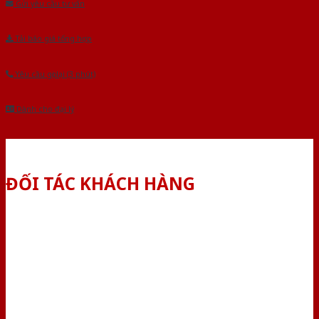
Gửi yêu cầu tư vấn
Tải báo giá tổng hợp
Yêu cầu gọi lại (3 phút)
Dành cho đại lý
ĐỐI TÁC KHÁCH HÀNG