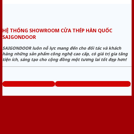
HỆ THỐNG SHOWROOM CỬA THÉP HÀN QUỐC
SAIGONDOOR
SAIGONDOOR luôn nỗ lực mang đến cho đối tác và khách
hàng những sản phẩm công nghệ cao cấp, có giá trị gia tăng
tiện ích, sáng tạo cho cộng đồng một tương lai tốt đẹp hơn!
www.muabancuathep.com
Tổng đài tư vấn miễn phí: 0824.400.400