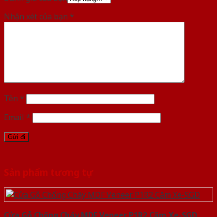
Nhận xét của bạn
*
Tên
*
Email
*
Sản phẩm tương tự
Cửa Gỗ Chống Cháy MDF Veneer P1R2 Căm Xe-SGD