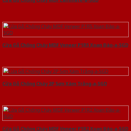
Cửa Gỗ Chống Cháy MDF Veneer P1R5 Xoan Đào-a-SGD
Cửa Gỗ Chống Cháy 2P Sơn Xám Trắng-a-SGD
Cửa Gỗ Chống Cháy MDF Veneer P1R2 Xoan Đào-a-SGD