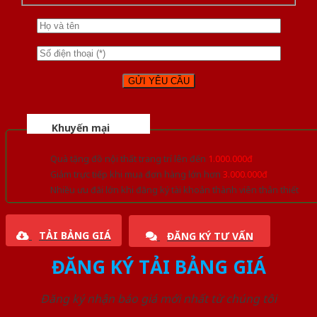
Khuyến mại
Quà tặng đồ nội thất trang trí lên đến
1.000.000đ
Giảm trực tiếp khi mua đơn hàng lớn hơn
3.000.000đ
Nhiều ưu đãi lớn khi đăng ký tài khoản thành viên thân thiết
TẢI BẢNG GIÁ
ĐĂNG KÝ TƯ VẤN
ĐĂNG KÝ TẢI BẢNG GIÁ
Đăng ký nhận báo giá mới nhất từ chúng tôi