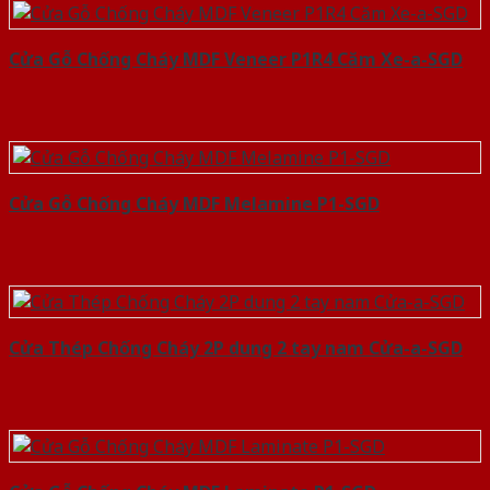
Cửa Gỗ Chống Cháy MDF Veneer P1R4 Căm Xe-a-SGD
Cửa Gỗ Chống Cháy MDF Melamine P1-SGD
Cửa Thép Chống Cháy 2P dung 2 tay nam Cửa-a-SGD