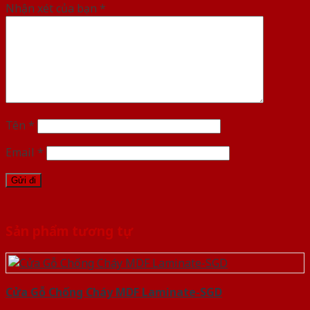
Nhận xét của bạn
*
Tên
*
Email
*
Sản phẩm tương tự
Cửa Gỗ Chống Cháy MDF Laminate-SGD