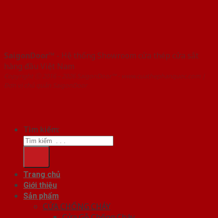
SaigonDoor™
- Hệ thống Showroom cửa thép cửa sắt
hàng đầu Việt Nam
Copyright ⓒ 2016 – 2026 SaigonDoor™ - www.cuathephanquoc.com |
Đơn vị chủ quản SaigonDoor
Tìm kiếm:
Trang chủ
Giới thiệu
Sản phẩm
CỬA CHỐNG CHÁY
Cửa Gỗ Chống Cháy