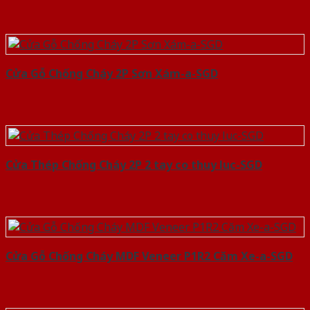
Cửa Gỗ Chống Cháy 2P Sơn Xám-a-SGD
Cửa Thép Chống Cháy 2P 2 tay co thuy luc-SGD
Cửa Gỗ Chống Cháy MDF Veneer P1R2 Căm Xe-a-SGD