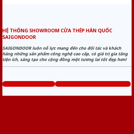
HỆ THỐNG SHOWROOM CỬA THÉP HÀN QUỐC
SAIGONDOOR
SAIGONDOOR luôn nỗ lực mang đến cho đối tác và khách
hàng những sản phẩm công nghệ cao cấp, có giá trị gia tăng
tiện ích, sáng tạo cho cộng đồng một tương lai tốt đẹp hơn!
www.muabancuathep.com
Tổng đài tư vấn miễn phí: 0824.400.400