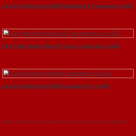
Cửa Gỗ Chống Cháy MDF Melamine P1 van kem-a-SGD
Cửa Thép Chống Cháy 2P 2 tay co thuy luc-a-SGD
Cửa Gỗ Chống Cháy MDF Laminate P1-a-SGD
Với kinh nghiệm nhiêu năm nghiên cứu cửa theo tiêu chuẩn công nghệ Châu
Âu.Chúng tôi tự tin là nhà sản xuất & cung cấp hàng đầu tại Việt Nam!