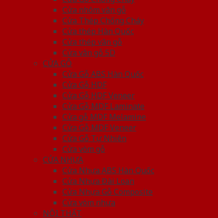
Cửa nhôm vân gỗ
Cửa Thép Chống Cháy
Cửa thép Hàn Quốc
Cửa thép vân gỗ
Cửa vân gỗ 5D
CỬA GỖ
Cửa Gỗ ABS Hàn Quốc
Cửa Gỗ HDF
Cửa Gỗ HDF Veneer
Cửa Gỗ MDF Laminate
Cửa gỗ MDF Melamine
Cửa Gỗ MDF Veneer
Cửa Gỗ Tự Nhiên
Cửa vòm gỗ
CỬA NHỰA
Cửa Nhựa ABS Hàn Quốc
Cửa Nhựa Đài Loan
Cửa Nhựa Gỗ Composite
Cửa vòm nhựa
NỘI THẤT