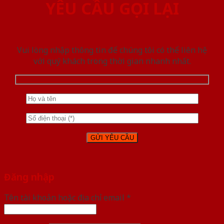
YÊU CẦU GỌI LẠI
Vui lòng nhập thông tin để chúng tôi có thể liên hệ
với quý khách trong thời gian nhanh nhất.
Đăng nhập
Tên tài khoản hoặc địa chỉ email
*