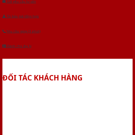
Gửi yêu cầu tư vấn
Tải báo giá tổng hợp
Yêu cầu gọi lại (3 phút)
Dành cho đại lý
ĐỐI TÁC KHÁCH HÀNG