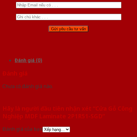
Đánh giá (0)
Đánh giá
Chưa có đánh giá nào.
Hãy là người đầu tiên nhận xét “Cửa Gỗ Công
Nghiệp MDF Laminate 2P1R51-SGD”
Đánh giá của bạn