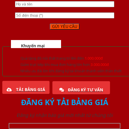
Khuyến mại
Quà tặng đồ nội thất trang trí lên đến
1.000.000đ
Giảm trực tiếp khi mua đơn hàng lớn hơn
3.000.000đ
Nhiều ưu đãi lớn khi đăng ký tài khoản thành viên thân thiết
TẢI BẢNG GIÁ
ĐĂNG KÝ TƯ VẤN
ĐĂNG KÝ TẢI BẢNG GIÁ
Đăng ký nhận báo giá mới nhất từ chúng tôi