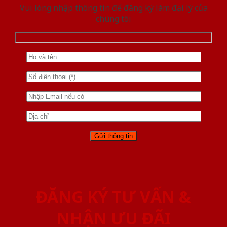
Vui lòng nhập thông tin để đăng ký làm đại lý của
chúng tôi
ĐĂNG KÝ TƯ VẤN &
NHẬN ƯU ĐÃI