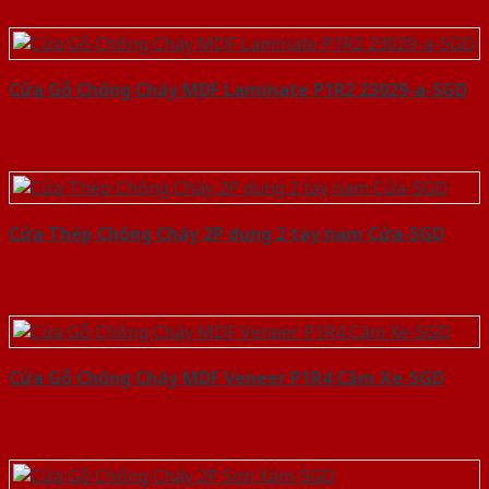
Cửa Gỗ Chống Cháy MDF Laminate P1R2 23029-a-SGD
Cửa Thép Chống Cháy 2P dung 2 tay nam Cửa-SGD
Cửa Gỗ Chống Cháy MDF Veneer P1R4 Căm Xe-SGD