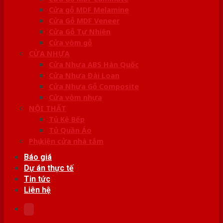
Cửa gỗ MDF Melamine
Cửa Gỗ MDF Veneer
Cửa Gỗ Tự Nhiên
Cửa vòm gỗ
CỬA NHỰA
Cửa Nhựa ABS Hàn Quốc
Cửa Nhựa Đài Loan
Cửa Nhựa Gỗ Composite
Cửa vòm nhựa
NỘI THẤT
Tủ Kệ Bếp
Tủ Quần Áo
Phụ kiện cửa nhà tắm
Báo giá
Dự án thực tế
Tin tức
Liên hệ