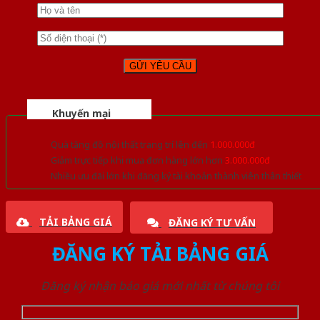
Khuyến mại
Quà tặng đồ nội thất trang trí lên đến
1.000.000đ
Giảm trực tiếp khi mua đơn hàng lớn hơn
3.000.000đ
Nhiều ưu đãi lớn khi đăng ký tài khoản thành viên thân thiết
TẢI BẢNG GIÁ
ĐĂNG KÝ TƯ VẤN
ĐĂNG KÝ TẢI BẢNG GIÁ
Đăng ký nhận báo giá mới nhất từ chúng tôi