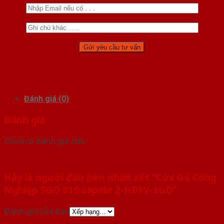
Đánh giá (0)
Đánh giá
Chưa có đánh giá nào.
Hãy là người đầu tiên nhận xét “Cửa Gỗ Công
Nghiệp SGD 019 sapele 2-HDFV-SGD”
Đánh giá của bạn