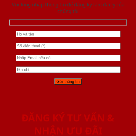
Vui lòng nhập thông tin để đăng ký làm đại lý của
chúng tôi
ĐĂNG KÝ TƯ VẤN &
NHẬN ƯU ĐÃI