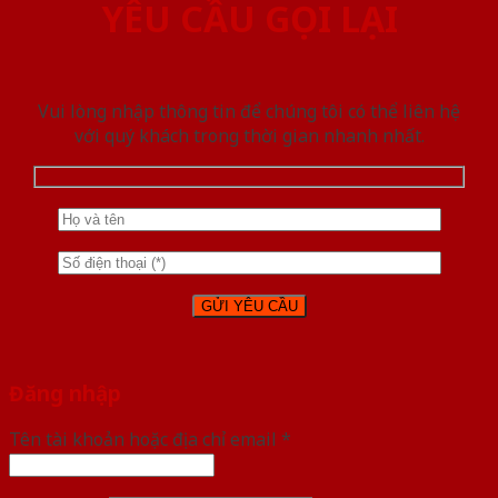
YÊU CẦU GỌI LẠI
Vui lòng nhập thông tin để chúng tôi có thể liên hệ
với quý khách trong thời gian nhanh nhất.
Đăng nhập
Tên tài khoản hoặc địa chỉ email
*