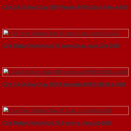
Cửa Gỗ Chống Cháy MDF Veneer P1R5 Xoan Đào-a-SGD
Cửa Thép Chống Cháy 2P dung 2 tay nam Cửa-SGD
Cửa Gỗ Chống Cháy MDF Laminate P1R2 23029-a-SGD
Cửa Thép Chống Cháy 2P 2 tay co thuy luc-SGD