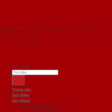
SaigonDoor™
- Hệ thống Showroom cửa thép cửa sắt
hàng đầu Việt Nam
Copyright ⓒ 2016 – 2026 SaigonDoor™ - www.cuathephanquoc.com |
Đơn vị chủ quản SaigonDoor
Tìm kiếm:
Trang chủ
Giới thiệu
Sản phẩm
CỬA CHỐNG CHÁY
Cửa Gỗ Chống Cháy