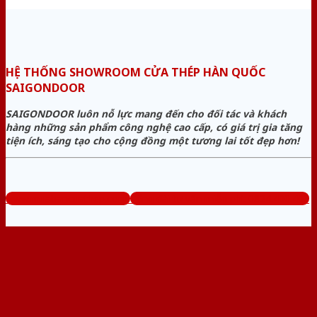
HỆ THỐNG SHOWROOM CỬA THÉP HÀN QUỐC
SAIGONDOOR
SAIGONDOOR luôn nỗ lực mang đến cho đối tác và khách
hàng những sản phẩm công nghệ cao cấp, có giá trị gia tăng
tiện ích, sáng tạo cho cộng đồng một tương lai tốt đẹp hơn!
www.muabancuathep.com
Tổng đài tư vấn miễn phí: 0824.400.400