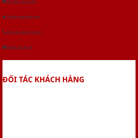
Gửi yêu cầu tư vấn
Tải báo giá tổng hợp
Yêu cầu gọi lại (3 phút)
Dành cho đại lý
ĐỐI TÁC KHÁCH HÀNG