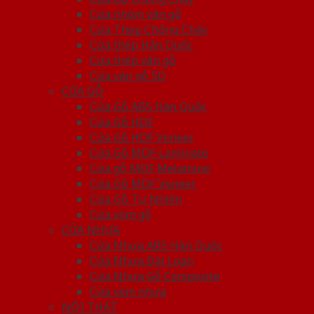
Cửa nhôm vân gỗ
Cửa Thép Chống Cháy
Cửa thép Hàn Quốc
Cửa thép vân gỗ
Cửa vân gỗ 5D
CỬA GỖ
Cửa Gỗ ABS Hàn Quốc
Cửa Gỗ HDF
Cửa Gỗ HDF Veneer
Cửa Gỗ MDF Laminate
Cửa gỗ MDF Melamine
Cửa Gỗ MDF Veneer
Cửa Gỗ Tự Nhiên
Cửa vòm gỗ
CỬA NHỰA
Cửa Nhựa ABS Hàn Quốc
Cửa Nhựa Đài Loan
Cửa Nhựa Gỗ Composite
Cửa vòm nhựa
NỘI THẤT