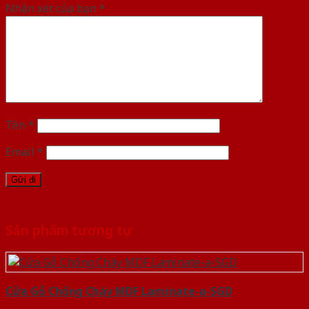
Nhận xét của bạn
*
Tên
*
Email
*
Sản phẩm tương tự
Cửa Gỗ Chống Cháy MDF Laminate-a-SGD