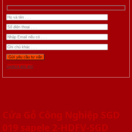
Gọi 0824.400.400
Cửa Gỗ Công Nghiệp SGD
019 sapele 2-HDFV-SGD