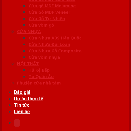
Cửa gỗ MDF Melamine
Cửa Gỗ MDF Veneer
Cửa Gỗ Tự Nhiên
Cửa vòm gỗ
CỬA NHỰA
Cửa Nhựa ABS Hàn Quốc
Cửa Nhựa Đài Loan
Cửa Nhựa Gỗ Composite
Cửa vòm nhựa
NỘI THẤT
Tủ Kệ Bếp
Tủ Quần Áo
Phụ kiện cửa nhà tắm
Báo giá
Dự án thực tế
Tin tức
Liên hệ