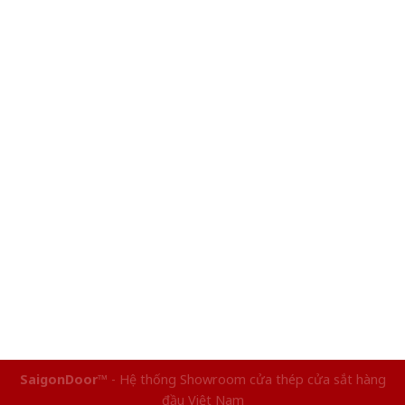
SaigonDoor™
- Hệ thống Showroom cửa thép cửa sắt hàng
đầu Việt Nam