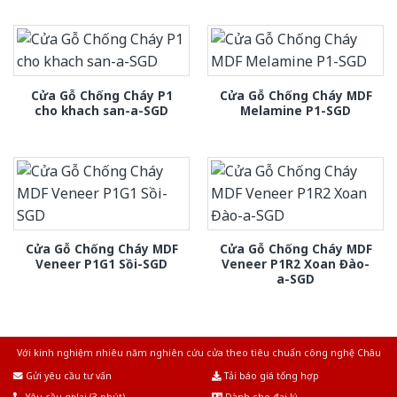
Cửa Gỗ Chống Cháy P1
Cửa Gỗ Chống Cháy MDF
cho khach san-a-SGD
Melamine P1-SGD
Cửa Gỗ Chống Cháy MDF
Cửa Gỗ Chống Cháy MDF
Veneer P1G1 Sồi-SGD
Veneer P1R2 Xoan Đào-
a-SGD
Với kinh nghiệm nhiêu năm nghiên cứu cửa theo tiêu chuẩn công nghệ Châu
Âu.Chúng tôi tự tin là nhà sản xuất & cung cấp hàng đầu tại Việt Nam!
Gửi yêu cầu tư vấn
Tải báo giá tổng hợp