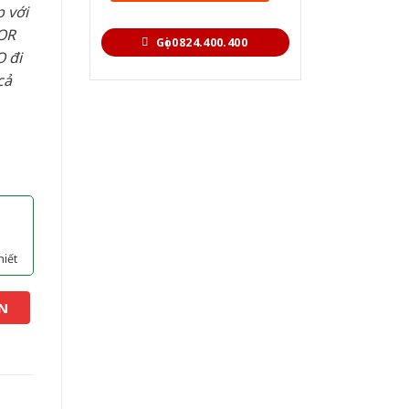
 với
OR
Gọi 0824.400.400
 đi
cả
hiết
N