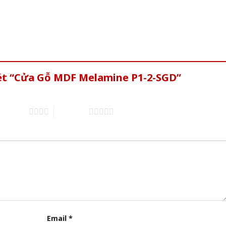
xét “Cửa Gỗ MDF Melamine P1-2-SGD”
of 5 stars
5 of 5 stars
Email
*