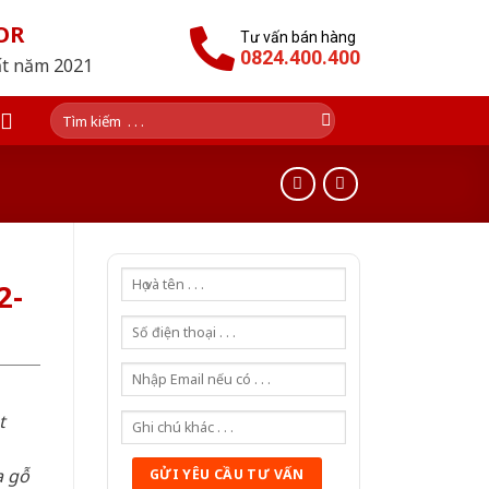
OR
Tư vấn bán hàng
0824.400.400
ất năm 2021
Tìm
kiếm:
2-
t
a gỗ