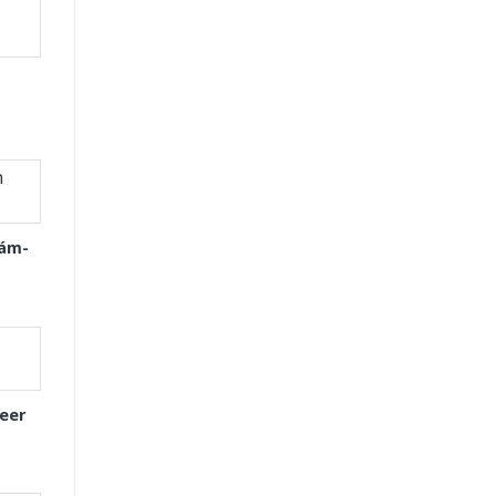
Xám-
eer