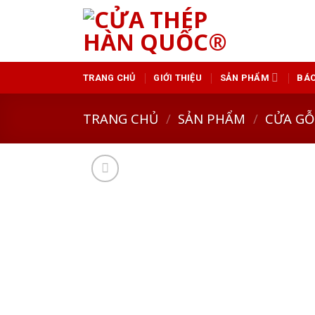
Skip
to
content
TRANG CHỦ
GIỚI THIỆU
SẢN PHẨM
BÁO
TRANG CHỦ
/
SẢN PHẨM
/
CỬA GỖ