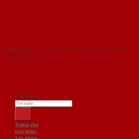
SaigonDoor™
- Hệ thống Showroom cửa thép cửa sắt
hàng đầu Việt Nam
Copyright ⓒ 2016 – 2026 SaigonDoor™ - www.cuathephanquoc.com |
Đơn vị chủ quản SaigonDoor
Tìm kiếm:
Trang chủ
Giới thiệu
Sản phẩm