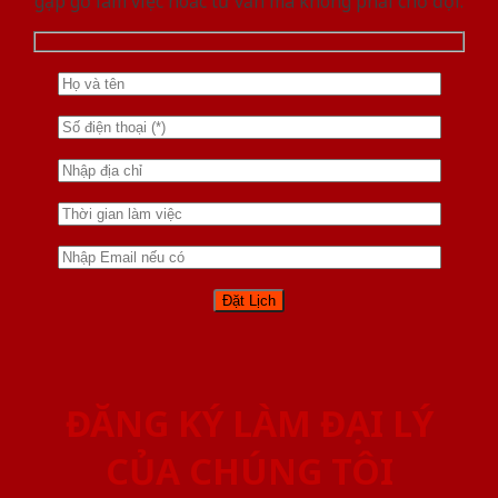
gặp gỡ làm việc hoăc tư vấn mà không phải chờ đợi.
ĐĂNG KÝ LÀM ĐẠI LÝ
CỦA CHÚNG TÔI