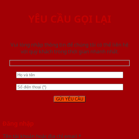
YÊU CẦU GỌI LẠI
Vui lòng nhập thông tin để chúng tôi có thể liên hệ
với quý khách trong thời gian nhanh nhất.
Đăng nhập
Tên tài khoản hoặc địa chỉ email
*