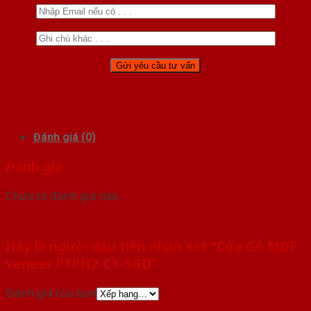
Đánh giá (0)
Đánh giá
Chưa có đánh giá nào.
Hãy là người đầu tiên nhận xét “Cửa Gỗ MDF
veneer P1PN2-C1-SGD”
Đánh giá của bạn