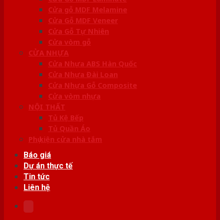
Cửa gỗ MDF Melamine
Cửa Gỗ MDF Veneer
Cửa Gỗ Tự Nhiên
Cửa vòm gỗ
CỬA NHỰA
Cửa Nhựa ABS Hàn Quốc
Cửa Nhựa Đài Loan
Cửa Nhựa Gỗ Composite
Cửa vòm nhựa
NỘI THẤT
Tủ Kệ Bếp
Tủ Quần Áo
Phụ kiện cửa nhà tắm
Báo giá
Dự án thực tế
Tin tức
Liên hệ