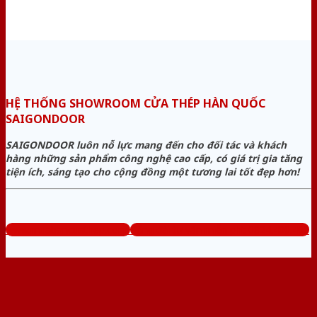
HỆ THỐNG SHOWROOM CỬA THÉP HÀN QUỐC
SAIGONDOOR
SAIGONDOOR luôn nỗ lực mang đến cho đối tác và khách
hàng những sản phẩm công nghệ cao cấp, có giá trị gia tăng
tiện ích, sáng tạo cho cộng đồng một tương lai tốt đẹp hơn!
www.muabancuathep.com
Tổng đài tư vấn miễn phí: 0824.400.400