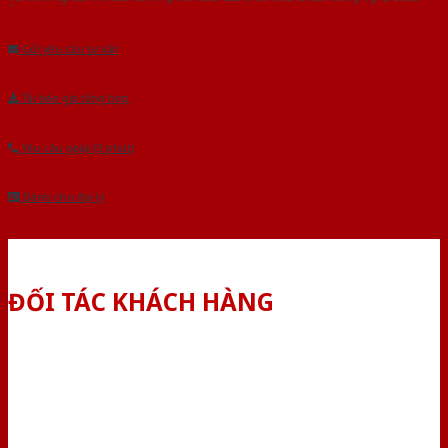
Âu.Chúng tôi tự tin là nhà sản xuất & cung cấp hàng đầu tại Việt Nam!
Gửi yêu cầu tư vấn
Tải báo giá tổng hợp
Yêu cầu gọi lại (3 phút)
Dành cho đại lý
ĐỐI TÁC KHÁCH HÀNG