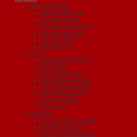
CỬA CHỐNG CHÁY
Cửa Gỗ Chống Cháy
Cửa nhôm vân gỗ
Cửa Thép Chống Cháy
Cửa thép Hàn Quốc
Cửa thép vân gỗ
Cửa vân gỗ 5D
CỬA GỖ
Cửa Gỗ ABS Hàn Quốc
Cửa Gỗ HDF
Cửa Gỗ HDF Veneer
Cửa Gỗ MDF Laminate
Cửa gỗ MDF Melamine
Cửa Gỗ MDF Veneer
Cửa Gỗ Tự Nhiên
Cửa vòm gỗ
CỬA NHỰA
Cửa Nhựa ABS Hàn Quốc
Cửa Nhựa Đài Loan
Cửa Nhựa Gỗ Composite