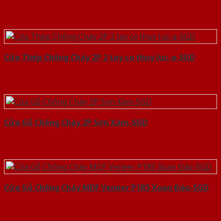
Cửa Thép Chống Cháy 2P 2 tay co thuy luc-a-SGD
Cửa Gỗ Chống Cháy 2P Sơn Xám-SGD
Cửa Gỗ Chống Cháy MDF Veneer P1R5 Xoan Đào-SGD