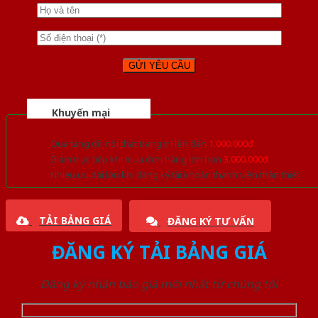
Khuyến mại
Quà tặng đồ nội thất trang trí lên đến
1.000.000đ
Giảm trực tiếp khi mua đơn hàng lớn hơn
3.000.000đ
Nhiều ưu đãi lớn khi đăng ký tài khoản thành viên thân thiết
TẢI BẢNG GIÁ
ĐĂNG KÝ TƯ VẤN
ĐĂNG KÝ TẢI BẢNG GIÁ
Đăng ký nhận báo giá mới nhất từ chúng tôi