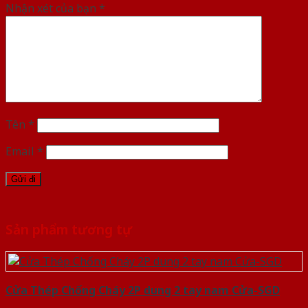
Nhận xét của bạn
*
Tên
*
Email
*
Sản phẩm tương tự
Cửa Thép Chống Cháy 2P dung 2 tay nam Cửa-SGD