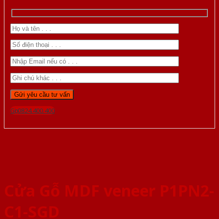
Gọi 0824.400.400
Cửa Gỗ MDF veneer P1PN2-
C1-SGD