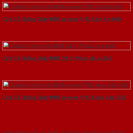
Cửa Gỗ Chống Cháy MDF Veneer P1R2 Căm Xe-SGD
Cửa Gỗ Chống Cháy MDF O4-C1 Phào chi-a-SGD
Cửa Gỗ Chống Cháy MDF Veneer P1R2 Xoan Đào-SGD
Với kinh nghiệm nhiêu năm nghiên cứu cửa theo tiêu chuẩn công nghệ Châu