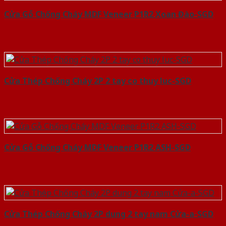
Cửa Gỗ Chống Cháy MDF Veneer P1R2 Xoan Đào-SGD
Cửa Thép Chống Cháy 2P 2 tay co thuy luc-SGD
Cửa Gỗ Chống Cháy MDF Veneer P1R2 ASH-SGD
Cửa Thép Chống Cháy 2P dung 2 tay nam Cửa-a-SGD