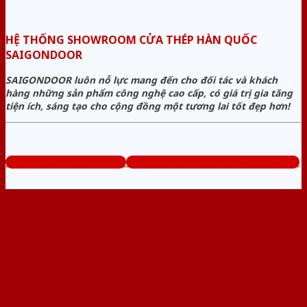
HỆ THỐNG SHOWROOM CỬA THÉP HÀN QUỐC
SAIGONDOOR
SAIGONDOOR luôn nỗ lực mang đến cho đối tác và khách
hàng những sản phẩm công nghệ cao cấp, có giá trị gia tăng
tiện ích, sáng tạo cho cộng đồng một tương lai tốt đẹp hơn!
www.muabancuathep.com
Tổng đài tư vấn miễn phí: 0824.400.400