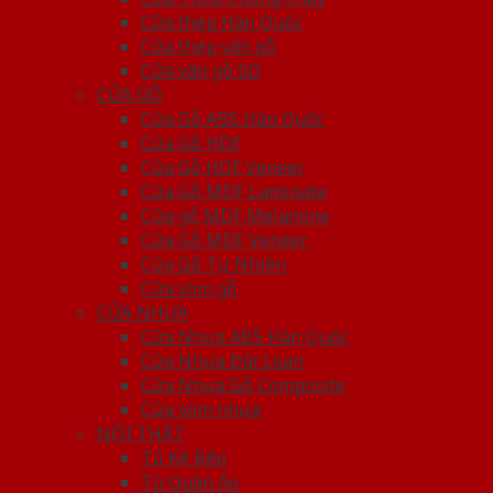
Cửa thép Hàn Quốc
Cửa thép vân gỗ
Cửa vân gỗ 5D
CỬA GỖ
Cửa Gỗ ABS Hàn Quốc
Cửa Gỗ HDF
Cửa Gỗ HDF Veneer
Cửa Gỗ MDF Laminate
Cửa gỗ MDF Melamine
Cửa Gỗ MDF Veneer
Cửa Gỗ Tự Nhiên
Cửa vòm gỗ
CỬA NHỰA
Cửa Nhựa ABS Hàn Quốc
Cửa Nhựa Đài Loan
Cửa Nhựa Gỗ Composite
Cửa vòm nhựa
NỘI THẤT
Tủ Kệ Bếp
Tủ Quần Áo