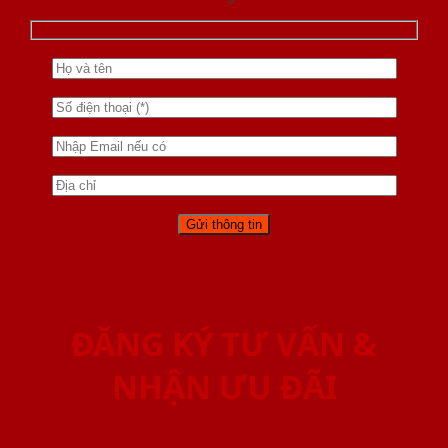
ĐĂNG KÝ TƯ VẤN &
NHẬN ƯU ĐÃI