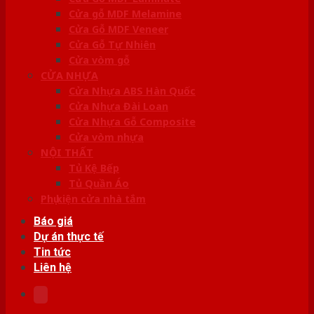
Cửa gỗ MDF Melamine
Cửa Gỗ MDF Veneer
Cửa Gỗ Tự Nhiên
Cửa vòm gỗ
CỬA NHỰA
Cửa Nhựa ABS Hàn Quốc
Cửa Nhựa Đài Loan
Cửa Nhựa Gỗ Composite
Cửa vòm nhựa
NỘI THẤT
Tủ Kệ Bếp
Tủ Quần Áo
Phụ kiện cửa nhà tắm
Báo giá
Dự án thực tế
Tin tức
Liên hệ