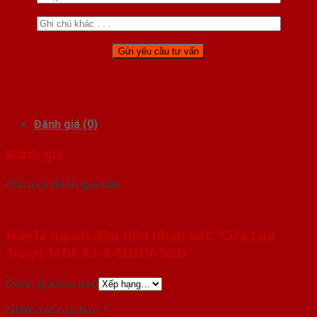
Đánh giá (0)
Đánh giá
Chưa có đánh giá nào.
Hãy là người đầu tiên nhận xét “Cửa Lùa
Trượt MDF P1-5-MDFV-SGD”
Đánh giá của bạn
Nhận xét của bạn
*