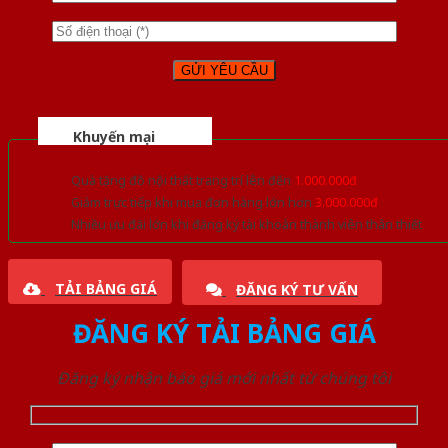
Khuyến mại
Quà tặng đồ nội thất trang trí lên đến
1.000.000đ
Giảm trực tiếp khi mua đơn hàng lớn hơn
3.000.000đ
Nhiều ưu đãi lớn khi đăng ký tài khoản thành viên thân thiết
TẢI BẢNG GIÁ
ĐĂNG KÝ TƯ VẤN
ĐĂNG KÝ TẢI BẢNG GIÁ
Đăng ký nhận báo giá mới nhất từ chúng tôi