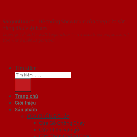
SaigonDoor™
- Hệ thống Showroom cửa thép cửa sắt
hàng đầu Việt Nam
Copyright ⓒ 2016 – 2026 SaigonDoor™ - www.cuathephanquoc.com |
Đơn vị chủ quản SaigonDoor
Tìm kiếm:
Trang chủ
Giới thiệu
Sản phẩm
CỬA CHỐNG CHÁY
Cửa Gỗ Chống Cháy
Cửa nhôm vân gỗ
Cửa Thép Chống Cháy