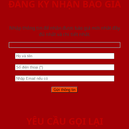
ĐĂNG KÝ NHẬN BÁO GIÁ
Nhập thông tin để nhận được báo giá mới nhât đầy
đủ nhất và chi tiết nhất.
YÊU CẦU GỌI LẠI