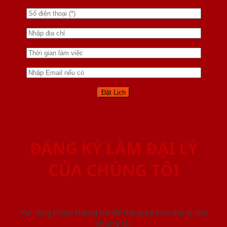
ĐĂNG KÝ LÀM ĐẠI LÝ
CỦA CHÚNG TÔI
Vui lòng nhập thông tin để đăng ký làm đại lý của
chúng tôi