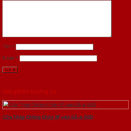
Tên
*
Email
*
Sản phẩm tương tự
Cửa Thép Chống Cháy 2P van Gỗ-a-SGD