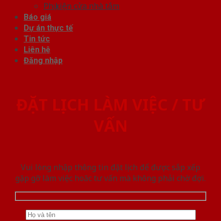
Phụ kiện cửa nhà tắm
Báo giá
Dự án thực tế
Tin tức
Liên hệ
Đăng nhập
ĐẶT LỊCH LÀM VIỆC / TƯ
VẤN
Vui lòng nhập thông tin đặt lịch để được sắp xếp
gặp gỡ làm việc hoăc tư vấn mà không phải chờ đợi.