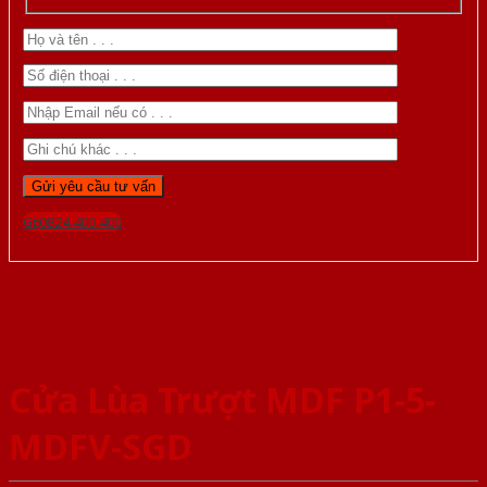
Gọi 0824.400.400
Cửa Lùa Trượt MDF P1-5-
MDFV-SGD